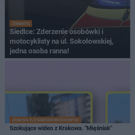
Z MIASTA
Siedlce: Zderzenie osobówki i
motocyklisty na ul. Sokołowskiej,
jedna osoba ranna!
ATAK NA TLE NARODOWOŚCIOWYM
Szokujące wideo z Krakowa. "Mięśniak"