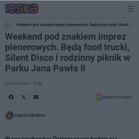
Weekend pod znakiem imprez plenerowych. Będą food trucki, Silent
Disco i rodzinny piknik w Parku Jana Pawła II
Weekend pod znakiem imprez
plenerowych. Będą food trucki,
Silent Disco i rodzinny piknik w
Parku Jana Pawła II
2026-05-29
8:38
Dodaj do Google
Jagoda Mośpan
W ten weekend w Ostrzeszowie będzie się