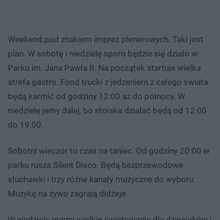
Weekend pod znakiem imprez plenerowych. Taki jest
plan. W sobotę i niedzielę sporo będzie się działo w
Parku im. Jana Pawła II. Na początek startuje wielka
strefa gastro. Food trucki z jedzeniem z całego świata
będą karmić od godziny 12:00 aż do północy. W
niedzielę jemy dalej, bo stoiska działać będą od 12:00
do 19:00.
Sobotni wieczór to czas na taniec. Od godziny 20:00 w
parku rusza Silent Disco. Będą bezprzewodowe
słuchawki i trzy różne kanały muzyczne do wyboru.
Muzykę na żywo zagrają didżeje.
W niedzielę mamy wielkie świętowanie dla dzieciaków i