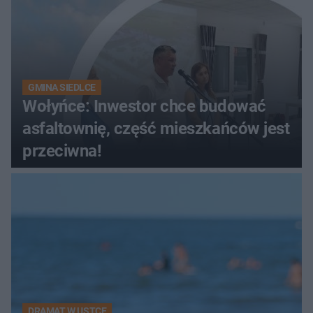
GMINA SIEDLCE
Wołyńce: Inwestor chce budować
asfaltownię, część mieszkańców jest
przeciwna!
DRAMAT W USTCE