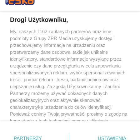
Drogi Użytkowniku,
My, naszych 1162 zaufanych partnerów oraz inne
Żaden utwór zamieszczony w serwisie nie może być powielany i
podmioty z Grupy ZPR Media uzyskujemy dostęp i
rozpowszechniany lub dalej rozpowszechniany w jakikolwiek sposób (w
tym także elektroniczny lub mechaniczny) na jakimkolwiek polu
przechowujemy informacje na urządzeniu oraz
eksploatacji w jakiejkolwiek formie, włącznie z umieszczaniem w Internecie
przetwarzamy dane osobowe, takie jak unikalne
bez pisemnej zgody właściciela praw. Jakiekolwiek użycie lub
wykorzystanie utworów w całości lub w części z naruszeniem prawa, tzn.
identyfikatory, standardowe informacje wysyłane przez
bez właściwej zgody, jest zabronione pod groźbą kary i może być ścigane
urządzenie czy dane przeglądania w celu zapewniania
prawnie.
spersonalizowanych reklam, wybór spersonalizowanych
treści, pomiar reklam i treści, badanie odbiorców oraz
ulepszanie usług. Za zgodą Użytkownika my i Zaufani
Partnerzy możemy używać dokładnych danych
geolokalizacyjnych oraz aktywnie skanować
charakterystykę urządzenia do celów identyfikacji.
O nas
Ponieważ cenimy Twoją prywatność, prosimy o zgodę na
korzystanie z tych technologii poprzez kliknięcie
Informacje prawne
„Akceptuję”. Zgoda jest dobrowolna i zawsze możesz ją
zmienić/wycofać klikając przycisk ustawień prywatności
Nasze serwisy
PARTNERZY
USTAWIENIA