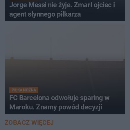
Jorge Messi nie żyje. Zmarł ojciec i
agent słynnego piłkarza
PIŁKA NOŻNA
FC Barcelona odwołuje sparing w
Maroku. Znamy powód decyzji
ZOBACZ WIĘCEJ