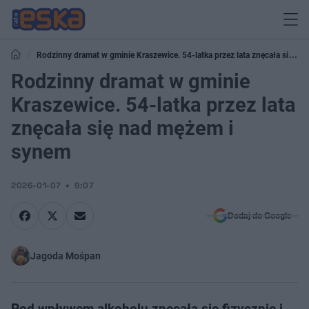
Rodzinny dramat w gminie Kraszewice. 54-latka przez lata znęcała się
nad mężem i synem
Rodzinny dramat w gminie
Kraszewice. 54-latka przez lata
znęcała się nad mężem i
synem
2026-01-07
9:07
Dodaj do Google
Jagoda Mośpan
Pod wpływem alkoholu znęcała się fizycznie i