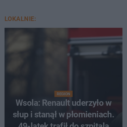
LOKALNIE:
REGION
Wsola: Renault uderzyło w
słup i stanął w płomieniach.
49-latek trafił do szpitala