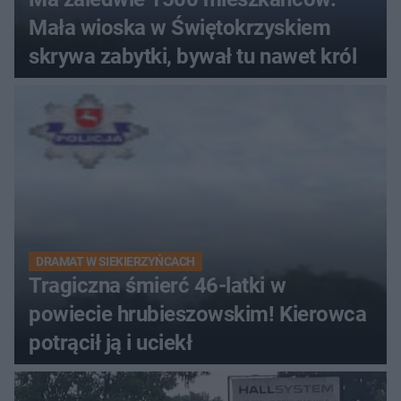
Mała wioska w Świętokrzyskiem
skrywa zabytki, bywał tu nawet król
DRAMAT W SIEKIERZYŃCACH
Tragiczna śmierć 46-latki w
powiecie hrubieszowskim! Kierowca
potrącił ją i uciekł