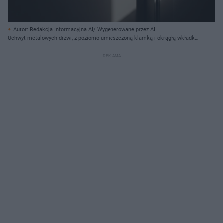
Autor: Redakcja Informacyjna AI/ Wygenerowane przez AI
Uchwyt metalowych drzwi, z poziomo umieszczoną klamką i okrągłą wkładką
zamka, stanowi centralny punkt obrazu. Światło słoneczne pada na drzwi z
prawej strony, tworząc długie, ciemne cienie na jasnej powierzchni, która
staje się coraz ciemniejsza w lewej części kadru. Widoczne jest również
wgłębienie na ramie drzwiowej, do którego wchodzi rygiel.