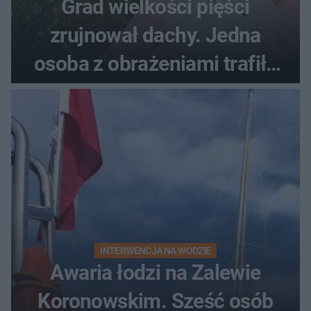
Grad wielkości pięści
zrujnował dachy. Jedna
osoba z obrażeniami trafiła
do szpitala
INTERWENCJA NA WODZIE
Awaria łodzi na Zalewie
Koronowskim. Sześć osób