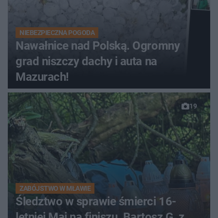
NIEBEZPIECZNA POGODA
Nawałnice nad Polską. Ogromny
grad niszczy dachy i auta na
Mazurach!
19
ZABÓJSTWO W MŁAWIE
Śledztwo w sprawie śmierci 16-
letniej Mai na finiszu. Bartosz G. z