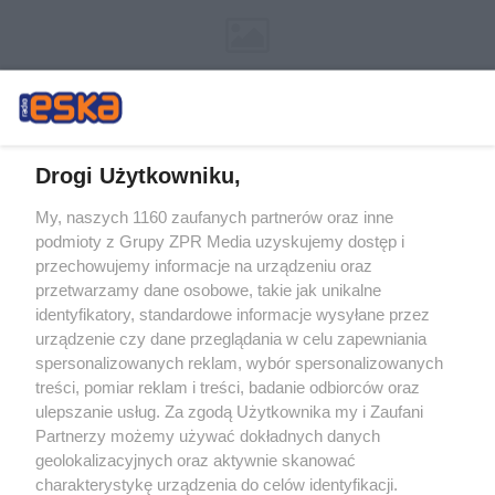
Drogi Użytkowniku,
My, naszych 1160 zaufanych partnerów oraz inne
Żaden utwór zamieszczony w serwisie nie może być powielany i
podmioty z Grupy ZPR Media uzyskujemy dostęp i
rozpowszechniany lub dalej rozpowszechniany w jakikolwiek sposób (w
tym także elektroniczny lub mechaniczny) na jakimkolwiek polu
przechowujemy informacje na urządzeniu oraz
eksploatacji w jakiejkolwiek formie, włącznie z umieszczaniem w Internecie
przetwarzamy dane osobowe, takie jak unikalne
bez pisemnej zgody właściciela praw. Jakiekolwiek użycie lub
wykorzystanie utworów w całości lub w części z naruszeniem prawa, tzn.
identyfikatory, standardowe informacje wysyłane przez
bez właściwej zgody, jest zabronione pod groźbą kary i może być ścigane
urządzenie czy dane przeglądania w celu zapewniania
prawnie.
spersonalizowanych reklam, wybór spersonalizowanych
treści, pomiar reklam i treści, badanie odbiorców oraz
ulepszanie usług. Za zgodą Użytkownika my i Zaufani
Partnerzy możemy używać dokładnych danych
geolokalizacyjnych oraz aktywnie skanować
charakterystykę urządzenia do celów identyfikacji.