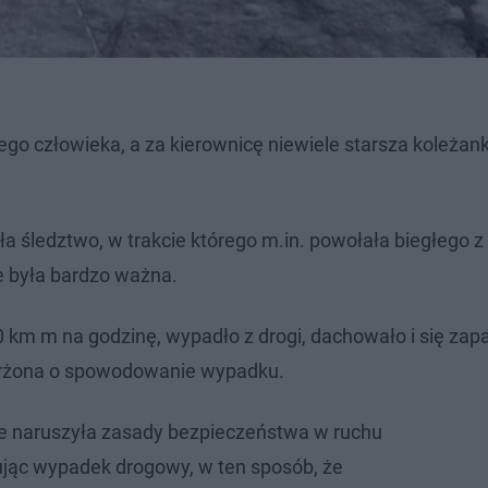
go człowieka, a za kierownicę niewiele starsza koleżank
 śledztwo, w trakcie którego m.in. powołała biegłego z
ie była bardzo ważna.
0 km m na godzinę, wypadło z drogi, dachowało i się zapa
skarżona o spowodowanie wypadku.
e naruszyła zasady bezpieczeństwa w ruchu
ąc wypadek drogowy, w ten sposób, że