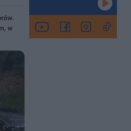
erów.
m, w