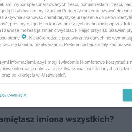
klam, wybór spersonalizowanych treści, pomiar reklam i treści, bad
 zgodą Użytkownika my i Zaufani Partnerzy możemy używać dokład
az aktywnie skanować charakterystykę urządzenia do celów identyfi
ść, prosimy o zgodę na korzystanie z tych technologii poprzez klikn
a i zawsze możesz ją zmienić/wycofać klikając przycisk ustawień pr
ogu strony
. Niektóre rodzaje przetwarzania danych nie wymagaj
iwić się takiemu przetwarzaniu. Preferencje będą miały zastosowanie
rzyznała się do winy.
szymi informacjami, abyś mógł świadomie i komfortowo korzystać z
gółowe informacje dotyczące przetwarzania Twoich danych znajdzi
nął i 18-latek, który został ranny - podjudzali ją do szybkie
s
oraz po kliknięciu w „Ustawienia”.
USTAWIENIA
Pamiętasz imiona wszystkich?