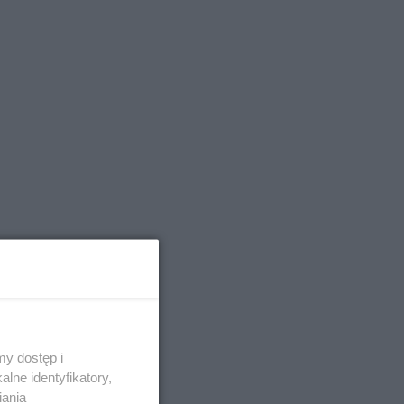
y dostęp i
lne identyfikatory,
iania