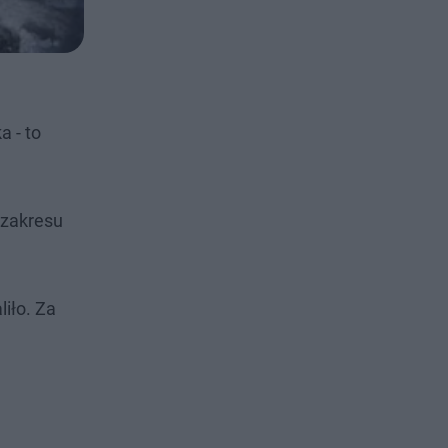
a - to
 zakresu
liło. Za