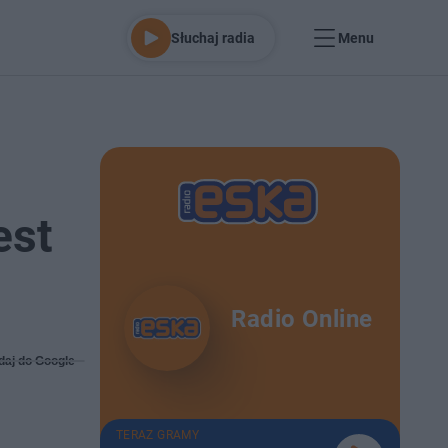
Słuchaj radia
Menu
est
Radio Online
daj do Google
TERAZ GRAMY