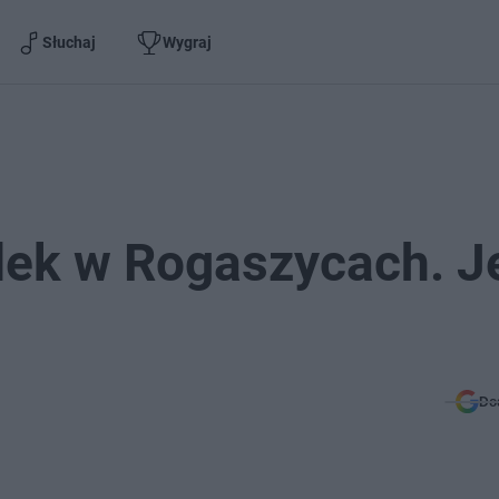
Słuchaj
Wygraj
ek w Rogaszycach. J
Do