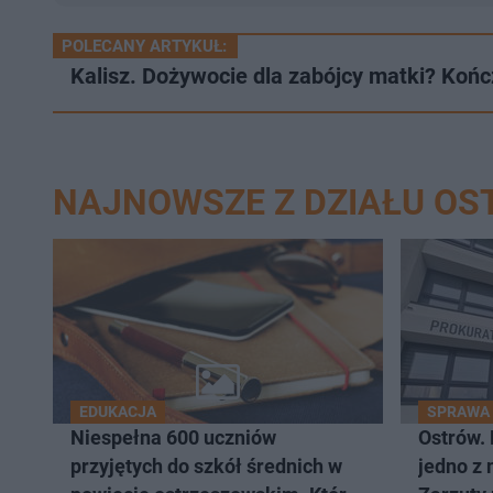
POLECANY ARTYKUŁ:
Kalisz. Dożywocie dla zabójcy matki? Końc
NAJNOWSZE Z DZIAŁU O
EDUKACJA
SPRAWA
Niespełna 600 uczniów
Ostrów.
przyjętych do szkół średnich w
jedno z 