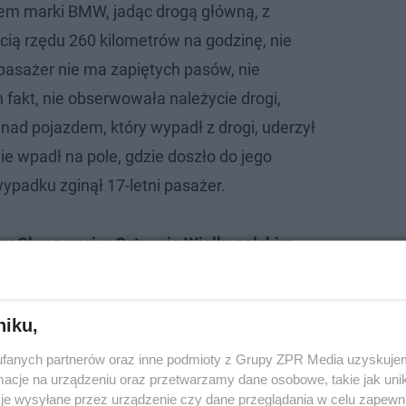
em marki BMW, jadąc drogą główną, z
ią rzędu 260 kilometrów na godzinę, nie
 pasażer nie ma zapiętych pasów, nie
 fakt, nie obserwowała należycie drogi,
nad pojazdem, który wypadł z drogi, uderzył
ie wpadł na pole, gdzie doszło do jego
ypadku zginął 17-letni pasażer.
ury Okręgowej w Ostrowie Wielkopolskim.
niku,
fanych partnerów oraz inne podmioty z Grupy ZPR Media uzyskujem
cje na urządzeniu oraz przetwarzamy dane osobowe, takie jak unika
je wysyłane przez urządzenie czy dane przeglądania w celu zapewn