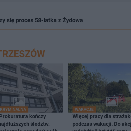
zy się proces 58-latka z Żydowa
STRZESZÓW
 KRYMINALNA
WAKACJE
 Prokuratura kończy
Więcej pracy dla straża
najdłuższych śledztw.
podczas wakacji. Do akcj