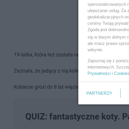
spersonalizowanych re
ulepszanie usług. Za
geolokalizacyjnych or
cenimy Twoją prywatno
Zgoda jest dobrowoln
się w lewym dolnym r
ale masz prawo sprzec
witrynie.
19-latka, która też została ranna w tym wypadku, p
Zapoznaj się z poniż
internetowych. Szcze
Zeznała, że jadący z nią koledzy 17 -latek, który zgi
Prywatności
i
Cookie
Kobiecie grozi do 8 lat więzienia.
PARTNERZY
QUIZ: fantastyczne koty. 