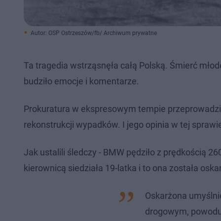
Autor: OSP Ostrzeszów/fb/ Archiwum prywatne
Ta tragedia wstrząsnęła całą Polską. Śmierć młode
budziło emocje i komentarze.
Prokuratura w ekspresowym tempie przeprowadziła
rekonstrukcji wypadków. I jego opinia w tej spraw
Jak ustalili śledczy - BMW pędziło z prędkością 26
kierownicą siedziała 19-latka i to ona została o
Oskarżona umyślni
drogowym, powoduj