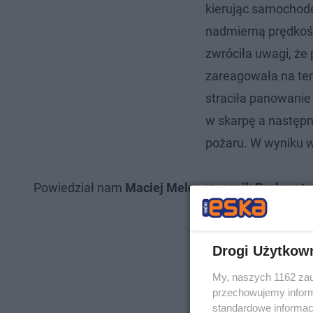
kierując samochod
nadmierną prędkośc
zwróciła uwagi, że
zareagowała na ten
straciła panowanie 
w skarpę a następn
pożaru. W wyniku w
Powiedział nam
Maciej Meler, rzecznik Prokurat
Drogi Użytkow
My, naszych 1162 zau
przechowujemy informa
standardowe informac