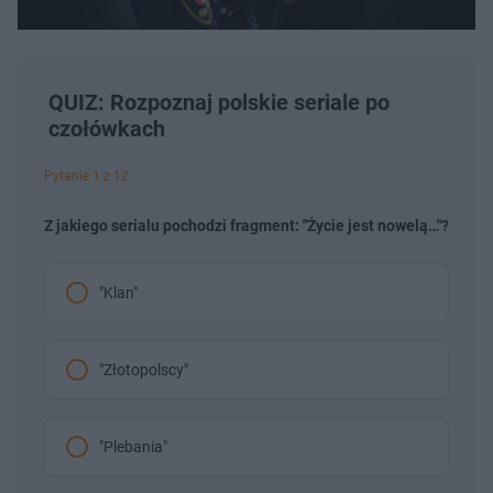
QUIZ: Rozpoznaj polskie seriale po
czołówkach
Pytanie 1 z 12
Z jakiego serialu pochodzi fragment: "Życie jest nowelą…"?
"Klan"
"Złotopolscy"
"Plebania"