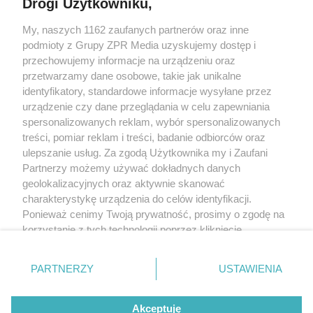
Drogi Użytkowniku,
My, naszych 1162 zaufanych partnerów oraz inne
Żaden utwór zamieszczony w serwisie nie może być powielany i
podmioty z Grupy ZPR Media uzyskujemy dostęp i
rozpowszechniany lub dalej rozpowszechniany w jakikolwiek sposób (w
tym także elektroniczny lub mechaniczny) na jakimkolwiek polu
przechowujemy informacje na urządzeniu oraz
eksploatacji w jakiejkolwiek formie, włącznie z umieszczaniem w Internecie
przetwarzamy dane osobowe, takie jak unikalne
bez pisemnej zgody właściciela praw. Jakiekolwiek użycie lub
identyfikatory, standardowe informacje wysyłane przez
wykorzystanie utworów w całości lub w części z naruszeniem prawa, tzn.
bez właściwej zgody, jest zabronione pod groźbą kary i może być ścigane
urządzenie czy dane przeglądania w celu zapewniania
prawnie.
spersonalizowanych reklam, wybór spersonalizowanych
treści, pomiar reklam i treści, badanie odbiorców oraz
ulepszanie usług. Za zgodą Użytkownika my i Zaufani
Partnerzy możemy używać dokładnych danych
geolokalizacyjnych oraz aktywnie skanować
charakterystykę urządzenia do celów identyfikacji.
Ponieważ cenimy Twoją prywatność, prosimy o zgodę na
O nas
korzystanie z tych technologii poprzez kliknięcie
Informacje prawne
„Akceptuję”. Zgoda jest dobrowolna i zawsze możesz ją
zmienić/wycofać klikając przycisk ustawień prywatności
Nasze serwisy
PARTNERZY
USTAWIENIA
znajdujący się w lewym dolnym rogu strony
. Niektóre
rodzaje przetwarzania danych nie wymagają zgody
© 2026 Grupa ZPR Media
Akceptuję
użytkownika, ale masz prawo sprzeciwić się takiemu