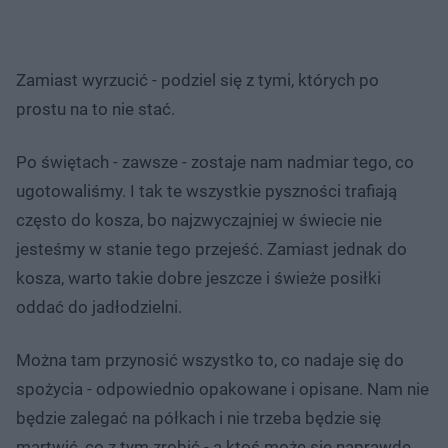
Zamiast wyrzucić - podziel się z tymi, których po
prostu na to nie stać.
Po świętach - zawsze - zostaje nam nadmiar tego, co
ugotowaliśmy. I tak te wszystkie pyszności trafiają
często do kosza, bo najzwyczajniej w świecie nie
jesteśmy w stanie tego przejeść. Zamiast jednak do
kosza, warto takie dobre jeszcze i świeże posiłki
oddać do jadłodzielni.
Można tam przynosić wszystko to, co nadaje się do
spożycia - odpowiednio opakowane i opisane. Nam nie
będzie zalegać na półkach i nie trzeba będzie się
martwić, co z tym zrobić - a ktoś może się naprawdę