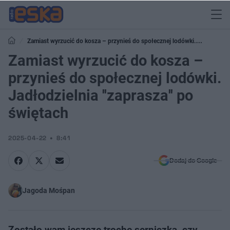
Zamiast wyrzucić do kosza – przynieś do społecznej lodówki.
Jadłodzielnia ''zaprasza'' po świętach
Zamiast wyrzucić do kosza –
przynieś do społecznej lodówki.
Jadłodzielnia ''zaprasza'' po
świętach
2025-04-22
8:41
Dodaj do Google
Jagoda Mośpan
Zostało wam jeszcze trochę serniczka, czy