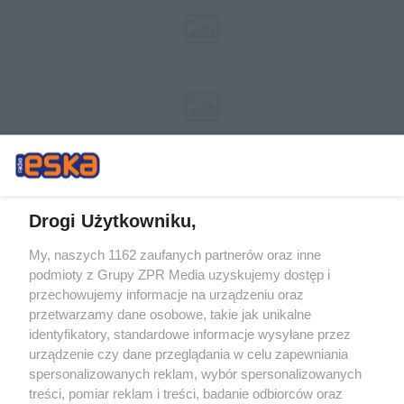
Drogi Użytkowniku,
My, naszych 1162 zaufanych partnerów oraz inne
Żaden utwór zamieszczony w serwisie nie może być powielany i
podmioty z Grupy ZPR Media uzyskujemy dostęp i
rozpowszechniany lub dalej rozpowszechniany w jakikolwiek sposób (w
tym także elektroniczny lub mechaniczny) na jakimkolwiek polu
przechowujemy informacje na urządzeniu oraz
eksploatacji w jakiejkolwiek formie, włącznie z umieszczaniem w Internecie
przetwarzamy dane osobowe, takie jak unikalne
bez pisemnej zgody właściciela praw. Jakiekolwiek użycie lub
wykorzystanie utworów w całości lub w części z naruszeniem prawa, tzn.
identyfikatory, standardowe informacje wysyłane przez
bez właściwej zgody, jest zabronione pod groźbą kary i może być ścigane
urządzenie czy dane przeglądania w celu zapewniania
prawnie.
spersonalizowanych reklam, wybór spersonalizowanych
treści, pomiar reklam i treści, badanie odbiorców oraz