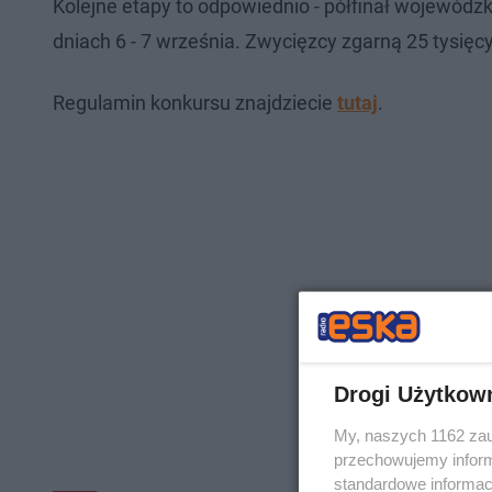
Kolejne etapy to odpowiednio - półfinał wojewódzk
dniach 6 - 7 września. Zwycięzcy zgarną 25 tysięc
Regulamin konkursu znajdziecie
tutaj
.
Drogi Użytkow
My, naszych 1162 zau
przechowujemy informa
standardowe informac