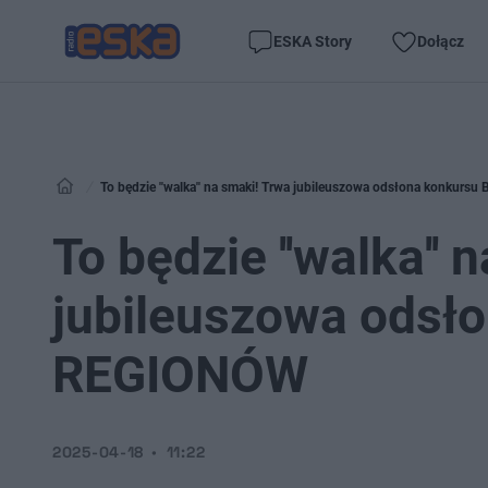
ESKA Story
Dołącz
To będzie ''walka'' na smaki! Trwa jubileuszowa odsłona konkur
To będzie ''walka'' 
jubileuszowa odsł
REGIONÓW
2025-04-18
11:22