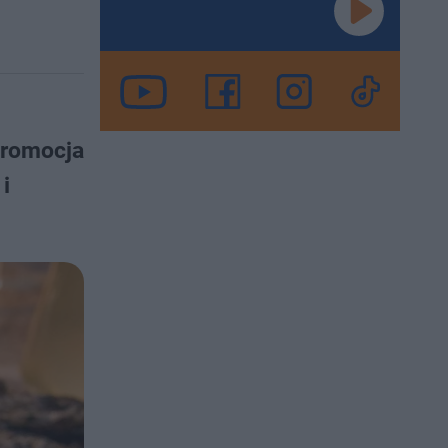
promocja
i