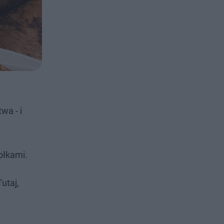
wa - i
błkami.
utaj,