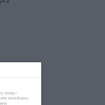
owym w
y dostęp i
lne identyfikatory,
iania