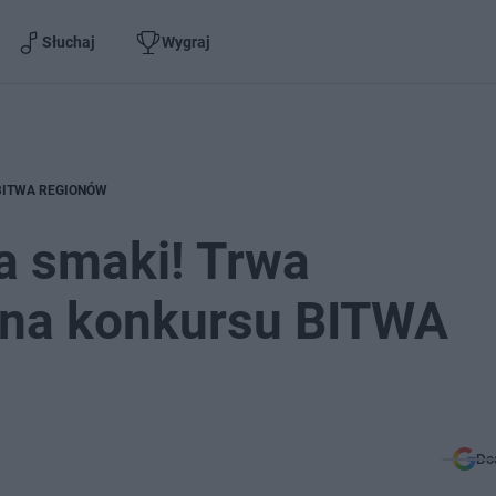
Słuchaj
Wygraj
su BITWA REGIONÓW
na smaki! Trwa
ona konkursu BITWA
Do