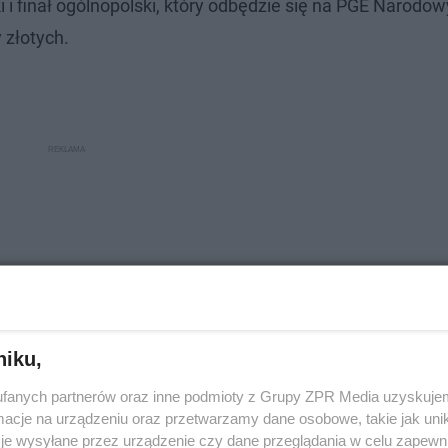
i i finał ogólnopolski, który odbędzie się na PGE Narod
y złotych.
niku,
fanych partnerów oraz inne podmioty z Grupy ZPR Media uzyskujem
cje na urządzeniu oraz przetwarzamy dane osobowe, takie jak unika
je wysyłane przez urządzenie czy dane przeglądania w celu zapewn