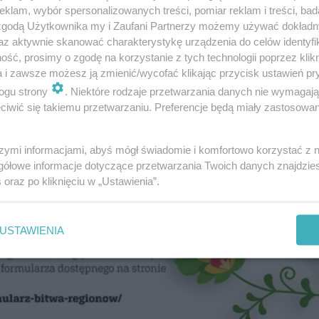
klam, wybór spersonalizowanych treści, pomiar reklam i treści, bad
 zgodą Użytkownika my i Zaufani Partnerzy możemy używać dokład
az aktywnie skanować charakterystykę urządzenia do celów identyfi
ść, prosimy o zgodę na korzystanie z tych technologii poprzez klikn
a i zawsze możesz ją zmienić/wycofać klikając przycisk ustawień pr
ogu strony
. Niektóre rodzaje przetwarzania danych nie wymagaj
iwić się takiemu przetwarzaniu. Preferencje będą miały zastosowanie
szymi informacjami, abyś mógł świadomie i komfortowo korzystać z
gółowe informacje dotyczące przetwarzania Twoich danych znajdzi
s
oraz po kliknięciu w „Ustawienia”.
USTAWIENIA