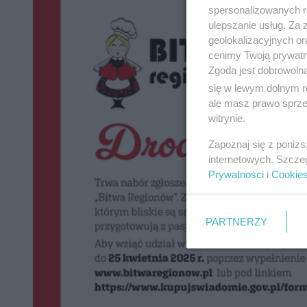
spersonalizowanych re
ulepszanie usług. Za
geolokalizacyjnych or
cenimy Twoją prywatno
Zgoda jest dobrowoln
się w lewym dolnym r
ale masz prawo sprzec
witrynie.
Zapoznaj się z poniż
internetowych. Szcze
Prywatności
i
Cookie
PARTNERZY