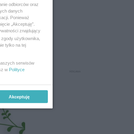
anie odbiorców oraz
nych danych
kacji. Ponieważ
ięcie „Akceptuję”.
ywatności znajdujący
ą zgody użytkownika,
 tylko na tej
 naszych serwisów
esz w
Polityce
Akceptuję