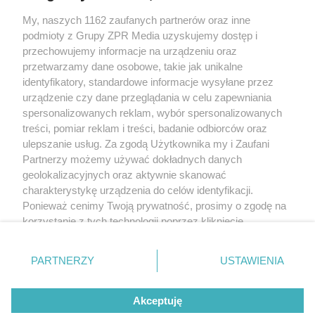
My, naszych 1162 zaufanych partnerów oraz inne
Żaden utwór zamieszczony w serwisie nie może być powielany i
podmioty z Grupy ZPR Media uzyskujemy dostęp i
rozpowszechniany lub dalej rozpowszechniany w jakikolwiek sposób (w
tym także elektroniczny lub mechaniczny) na jakimkolwiek polu
przechowujemy informacje na urządzeniu oraz
eksploatacji w jakiejkolwiek formie, włącznie z umieszczaniem w Internecie
przetwarzamy dane osobowe, takie jak unikalne
bez pisemnej zgody właściciela praw. Jakiekolwiek użycie lub
wykorzystanie utworów w całości lub w części z naruszeniem prawa, tzn.
identyfikatory, standardowe informacje wysyłane przez
bez właściwej zgody, jest zabronione pod groźbą kary i może być ścigane
urządzenie czy dane przeglądania w celu zapewniania
prawnie.
spersonalizowanych reklam, wybór spersonalizowanych
treści, pomiar reklam i treści, badanie odbiorców oraz
ulepszanie usług. Za zgodą Użytkownika my i Zaufani
Partnerzy możemy używać dokładnych danych
geolokalizacyjnych oraz aktywnie skanować
charakterystykę urządzenia do celów identyfikacji.
O nas
Ponieważ cenimy Twoją prywatność, prosimy o zgodę na
korzystanie z tych technologii poprzez kliknięcie
Informacje prawne
„Akceptuję”. Zgoda jest dobrowolna i zawsze możesz ją
zmienić/wycofać klikając przycisk ustawień prywatności
Nasze serwisy
PARTNERZY
USTAWIENIA
znajdujący się w lewym dolnym rogu strony
. Niektóre
rodzaje przetwarzania danych nie wymagają zgody
© 2026 Grupa ZPR Media
Akceptuję
użytkownika, ale masz prawo sprzeciwić się takiemu