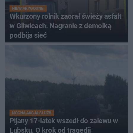
NIEWIARYGODNE!
Wkurzony rolnik zaorał świeży asfalt
w Gliwicach. Nagranie z demolką
podbija sieć
NOCNA AKCJA SŁUŻB
Pijany 17-latek wszedł do zalewu w
Lubsku. O krok od tragedii