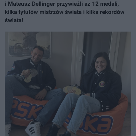
i Mateusz Dellinger przywieźli aż 12 medali,
kilka tytułów mistrzów świata i kilka rekordów
świata!