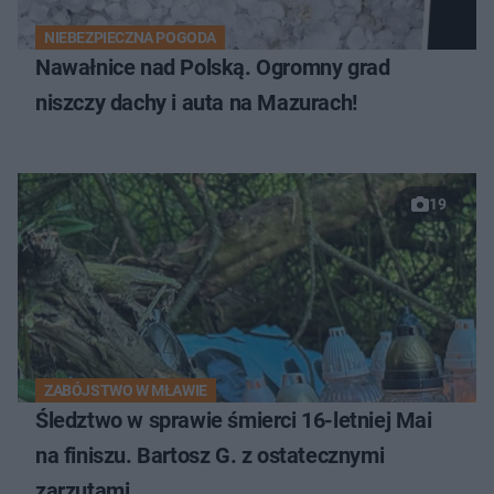
NIEBEZPIECZNA POGODA
Nawałnice nad Polską. Ogromny grad
niszczy dachy i auta na Mazurach!
19
ZABÓJSTWO W MŁAWIE
Śledztwo w sprawie śmierci 16-letniej Mai
na finiszu. Bartosz G. z ostatecznymi
zarzutami