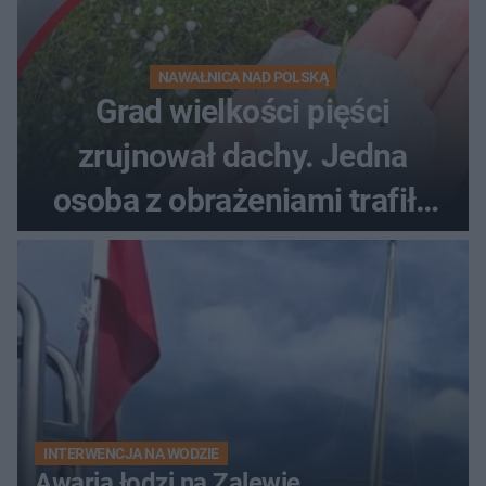
NAWAŁNICA NAD POLSKĄ
Grad wielkości pięści
zrujnował dachy. Jedna
osoba z obrażeniami trafiła
do szpitala
INTERWENCJA NA WODZIE
Awaria łodzi na Zalewie