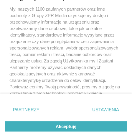
My, naszych 1160 zaufanych partnerów oraz inne
Żaden utwór zamieszczony w serwisie nie może być powielany i
podmioty z Grupy ZPR Media uzyskujemy dostęp i
rozpowszechniany lub dalej rozpowszechniany w jakikolwiek sposób (w
tym także elektroniczny lub mechaniczny) na jakimkolwiek polu
przechowujemy informacje na urządzeniu oraz
eksploatacji w jakiejkolwiek formie, włącznie z umieszczaniem w Internecie
przetwarzamy dane osobowe, takie jak unikalne
bez pisemnej zgody właściciela praw. Jakiekolwiek użycie lub
identyfikatory, standardowe informacje wysyłane przez
wykorzystanie utworów w całości lub w części z naruszeniem prawa, tzn.
bez właściwej zgody, jest zabronione pod groźbą kary i może być ścigane
urządzenie czy dane przeglądania w celu zapewniania
prawnie.
spersonalizowanych reklam, wybór spersonalizowanych
treści, pomiar reklam i treści, badanie odbiorców oraz
ulepszanie usług. Za zgodą Użytkownika my i Zaufani
Partnerzy możemy używać dokładnych danych
geolokalizacyjnych oraz aktywnie skanować
charakterystykę urządzenia do celów identyfikacji.
Ponieważ cenimy Twoją prywatność, prosimy o zgodę na
O nas
korzystanie z tych technologii poprzez kliknięcie
Informacje prawne
„Akceptuję”. Zgoda jest dobrowolna i zawsze możesz ją
zmienić/wycofać klikając przycisk ustawień prywatności
Nasze serwisy
PARTNERZY
USTAWIENIA
znajdujący się w lewym dolnym rogu strony
. Niektóre
rodzaje przetwarzania danych nie wymagają zgody
© 2026 Grupa ZPR Media
Akceptuję
użytkownika, ale masz prawo sprzeciwić się takiemu