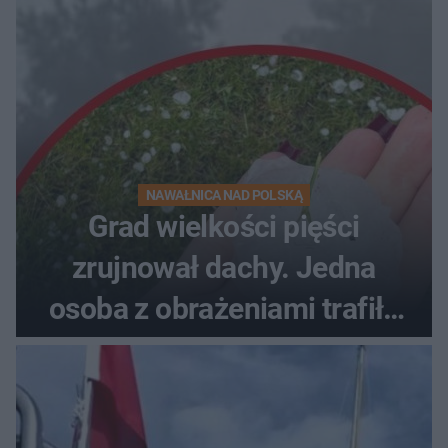
NAWAŁNICA NAD POLSKĄ
Grad wielkości pięści
zrujnował dachy. Jedna
osoba z obrażeniami trafiła
do szpitala