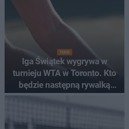
TENIS
Iga Świątek wygrywa w
turnieju WTA w Toronto. Kto
będzie następną rywalką
Polki?