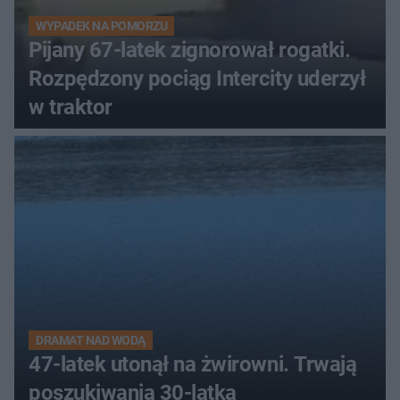
WYPADEK NA POMORZU
Pijany 67-latek zignorował rogatki.
Rozpędzony pociąg Intercity uderzył
w traktor
DRAMAT NAD WODĄ
47-latek utonął na żwirowni. Trwają
poszukiwania 30-latka