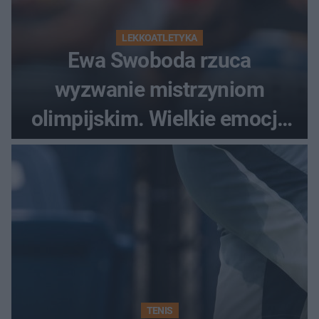
LEKKOATLETYKA
Ewa Swoboda rzuca
wyzwanie mistrzyniom
olimpijskim. Wielkie emocje
podczas Silesia Memoriału
Kamili Skolimowskiej
TENIS