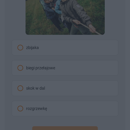
zbijaka
biegi przełajowe
skok w dal
rozgrzewkę