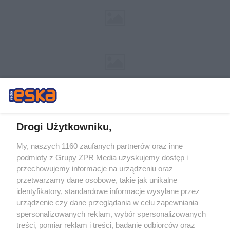
Drogi Użytkowniku,
My, naszych 1160 zaufanych partnerów oraz inne
Żaden utwór zamieszczony w serwisie nie może być powielany i
podmioty z Grupy ZPR Media uzyskujemy dostęp i
rozpowszechniany lub dalej rozpowszechniany w jakikolwiek sposób (w
tym także elektroniczny lub mechaniczny) na jakimkolwiek polu
przechowujemy informacje na urządzeniu oraz
eksploatacji w jakiejkolwiek formie, włącznie z umieszczaniem w Internecie
przetwarzamy dane osobowe, takie jak unikalne
bez pisemnej zgody właściciela praw. Jakiekolwiek użycie lub
wykorzystanie utworów w całości lub w części z naruszeniem prawa, tzn.
identyfikatory, standardowe informacje wysyłane przez
bez właściwej zgody, jest zabronione pod groźbą kary i może być ścigane
urządzenie czy dane przeglądania w celu zapewniania
prawnie.
spersonalizowanych reklam, wybór spersonalizowanych
treści, pomiar reklam i treści, badanie odbiorców oraz