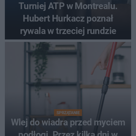
Turniej ATP w Montrealu.
Hubert Hurkacz poznał
rywala w trzeciej rundzie
SPRZĄTANIE
Wlej do wiadra przed myciem
podłogi. Przez kilka dni w