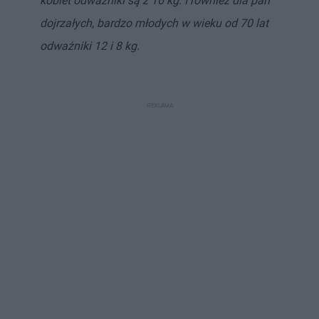
kobiet odważniki są z 16 kg. I również dla pań
dojrzałych, bardzo młodych w wieku od 70 lat
odważniki 12 i 8 kg.