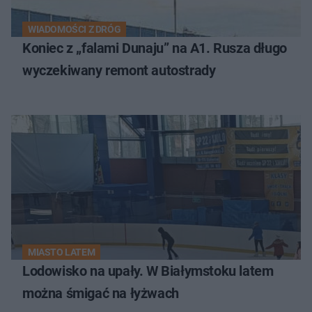
WIADOMOŚCI Z DRÓG
Koniec z „falami Dunaju” na A1. Rusza długo
wyczekiwany remont autostrady
MIASTO LATEM
Lodowisko na upały. W Białymstoku latem
można śmigać na łyżwach