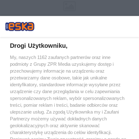
Drogi Użytkowniku,
My, naszych 1162 zaufanych partnerów oraz inne
Żaden utwór zamieszczony w serwisie nie może być powielany i
podmioty z Grupy ZPR Media uzyskujemy dostęp i
rozpowszechniany lub dalej rozpowszechniany w jakikolwiek sposób (w
tym także elektroniczny lub mechaniczny) na jakimkolwiek polu
przechowujemy informacje na urządzeniu oraz
eksploatacji w jakiejkolwiek formie, włącznie z umieszczaniem w Internecie
przetwarzamy dane osobowe, takie jak unikalne
bez pisemnej zgody właściciela praw. Jakiekolwiek użycie lub
wykorzystanie utworów w całości lub w części z naruszeniem prawa, tzn.
identyfikatory, standardowe informacje wysyłane przez
bez właściwej zgody, jest zabronione pod groźbą kary i może być ścigane
urządzenie czy dane przeglądania w celu zapewniania
prawnie.
spersonalizowanych reklam, wybór spersonalizowanych
treści, pomiar reklam i treści, badanie odbiorców oraz
ulepszanie usług. Za zgodą Użytkownika my i Zaufani
Partnerzy możemy używać dokładnych danych
geolokalizacyjnych oraz aktywnie skanować
charakterystykę urządzenia do celów identyfikacji.
O nas
Ponieważ cenimy Twoją prywatność, prosimy o zgodę na