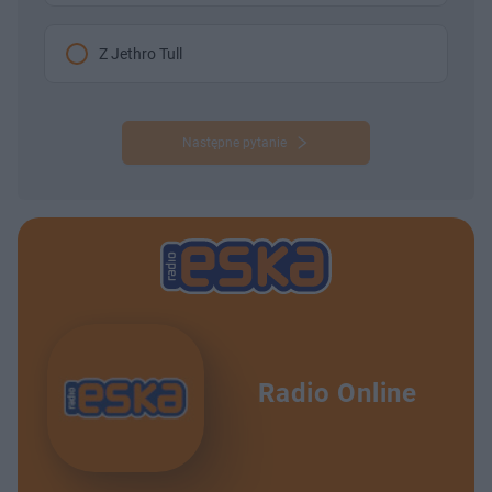
Z Jethro Tull
Następne pytanie
Radio Online