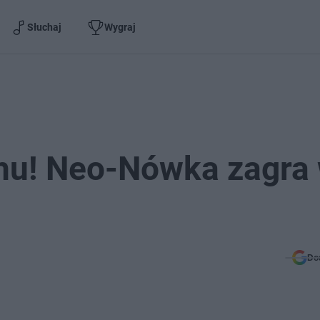
Słuchaj
Wygraj
hu! Neo-Nówka zagra
Do