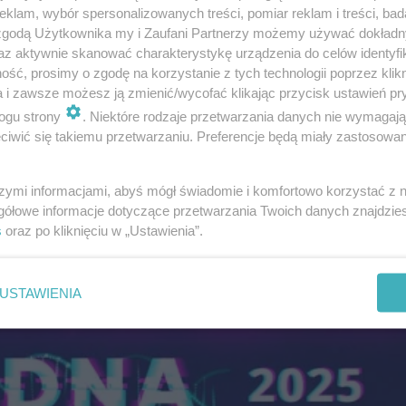
klam, wybór spersonalizowanych treści, pomiar reklam i treści, bad
 zgodą Użytkownika my i Zaufani Partnerzy możemy używać dokład
az aktywnie skanować charakterystykę urządzenia do celów identyfi
ść, prosimy o zgodę na korzystanie z tych technologii poprzez klikn
a i zawsze możesz ją zmienić/wycofać klikając przycisk ustawień pr
ogu strony
. Niektóre rodzaje przetwarzania danych nie wymagaj
iwić się takiemu przetwarzaniu. Preferencje będą miały zastosowanie
my wciąż dla Was zaproszenia. Wystarczy uważnie nas s
szymi informacjami, abyś mógł świadomie i komfortowo korzystać z
gółowe informacje dotyczące przetwarzania Twoich danych znajdzi
s
oraz po kliknięciu w „Ustawienia”.
USTAWIENIA