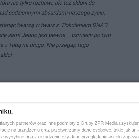
która nie tylko rozbawi, ale też skłoni do
nad codziennymi absurdami naszego życia.
tanąć twarzą w twarz z "Pokoleniem DNA"?
j się sam! Jedno jest pewne – uśmiech po tym
e z Tobą na długo. Nie przegap tego
aklu!
niku,
fanych partnerów oraz inne podmioty z Grupy ZPR Media uzyskujem
cje na urządzeniu oraz przetwarzamy dane osobowe, takie jak unika
je wysyłane przez urządzenie czy dane przeglądania w celu zapewn