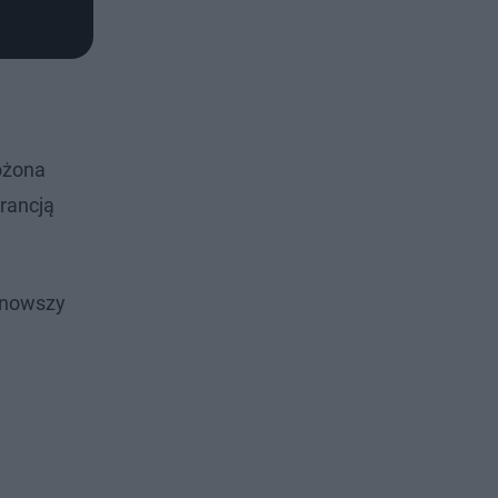
ożona
rancją
ajnowszy