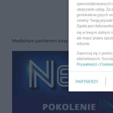
spersonalizowanych re
ulepszanie usług. Za
geolokalizacyjnych or
cenimy Twoją prywatno
Zgoda jest dobrowoln
się w lewym dolnym r
ale masz prawo sprzec
Medialnym partnerem trasy jest Radio Eska. I ma
witrynie.
Zapoznaj się z poniż
internetowych. Szcze
Prywatności
i
Cookie
PARTNERZY