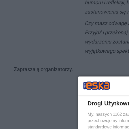
humoru i refleksji, 
zastanowienia się 
Czy masz odwagę s
Przyjdź i przekona
wydarzeniu zostani
wyjątkowego spekt
Zapraszają organizatorzy.
Drogi Użytkow
My, naszych 1162 zau
przechowujemy informa
standardowe informac