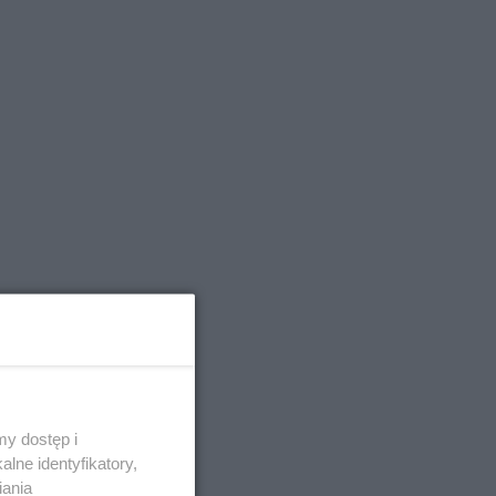
y dostęp i
lne identyfikatory,
iania