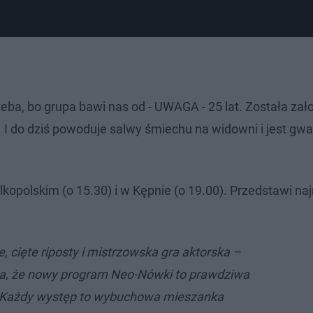
ba, bo grupa bawi nas od - UWAGA - 25 lat. Została zał
I do dziś powoduje salwy śmiechu na widowni i jest gwa
lkopolskim (o 15.30) i w Kępnie (o 19.00). Przedstawi n
 cięte riposty i mistrzowska gra aktorska –
ia, że nowy program Neo-Nówki to prawdziwa
 Każdy występ to wybuchowa mieszanka