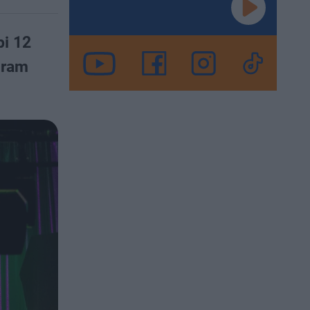
pi 12
gram