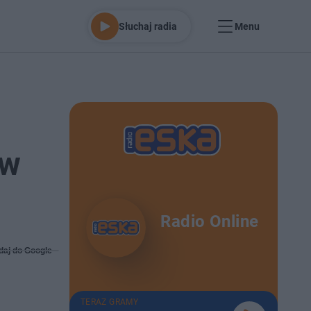
Słuchaj radia
Menu
 w
Radio Online
daj do Google
TERAZ GRAMY