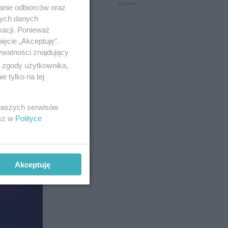
anie odbiorców oraz
nych danych
kacji. Ponieważ
ięcie „Akceptuję”.
ywatności znajdujący
ą zgody użytkownika,
 tylko na tej
łuchać!
 naszych serwisów
esz w
Polityce
Akceptuję