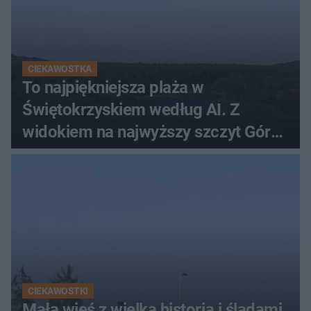
CIEKAWOSTKA
To najpiękniejsza plaża w
Świętokrzyskiem według AI. Z
widokiem na najwyższy szczyt Gór
Świętokrzyskich
CIEKAWOSTKI
Mała wieś z wielką historią i śladami