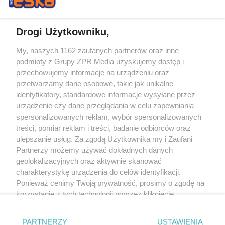
Drogi Użytkowniku,
My, naszych 1162 zaufanych partnerów oraz inne
Żaden utwór zamieszczony w serwisie nie może być powielany i
podmioty z Grupy ZPR Media uzyskujemy dostęp i
rozpowszechniany lub dalej rozpowszechniany w jakikolwiek sposób (w
tym także elektroniczny lub mechaniczny) na jakimkolwiek polu
przechowujemy informacje na urządzeniu oraz
eksploatacji w jakiejkolwiek formie, włącznie z umieszczaniem w Internecie
przetwarzamy dane osobowe, takie jak unikalne
bez pisemnej zgody właściciela praw. Jakiekolwiek użycie lub
wykorzystanie utworów w całości lub w części z naruszeniem prawa, tzn.
identyfikatory, standardowe informacje wysyłane przez
bez właściwej zgody, jest zabronione pod groźbą kary i może być ścigane
urządzenie czy dane przeglądania w celu zapewniania
prawnie.
spersonalizowanych reklam, wybór spersonalizowanych
treści, pomiar reklam i treści, badanie odbiorców oraz
ulepszanie usług. Za zgodą Użytkownika my i Zaufani
Partnerzy możemy używać dokładnych danych
geolokalizacyjnych oraz aktywnie skanować
charakterystykę urządzenia do celów identyfikacji.
O nas
Ponieważ cenimy Twoją prywatność, prosimy o zgodę na
korzystanie z tych technologii poprzez kliknięcie
Informacje prawne
„Akceptuję”. Zgoda jest dobrowolna i zawsze możesz ją
zmienić/wycofać klikając przycisk ustawień prywatności
Nasze serwisy
PARTNERZY
USTAWIENIA