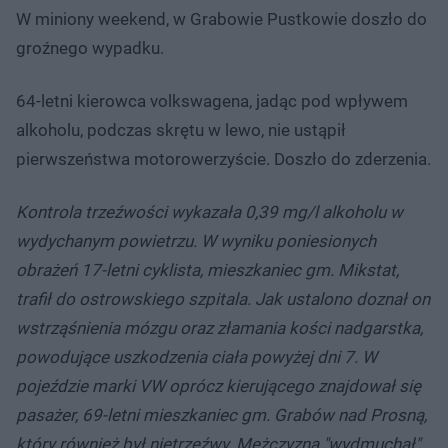
W miniony weekend, w Grabowie Pustkowie doszło do
groźnego wypadku.
64-letni kierowca volkswagena, jadąc pod wpływem
alkoholu, podczas skrętu w lewo, nie ustąpił
pierwszeństwa motorowerzyście. Doszło do zderzenia.
Kontrola trzeźwości wykazała 0,39 mg/l alkoholu w
wydychanym powietrzu. W wyniku poniesionych
obrażeń 17-letni cyklista, mieszkaniec gm. Mikstat,
trafił do ostrowskiego szpitala. Jak ustalono doznał on
wstrząśnienia mózgu oraz złamania kości nadgarstka,
powodujące uszkodzenia ciała powyżej dni 7. W
pojeździe marki VW oprócz kierującego znajdował się
pasażer, 69-letni mieszkaniec gm. Grabów nad Prosną,
który również był nietrzeźwy. Mężczyzna "wydmuchał"