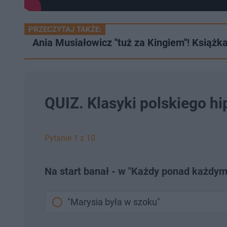
PRZECZYTAJ TAKŻE:
Ania Musiałowicz ''tuż za Kingiem''! Książ
QUIZ. Klasyki polskiego h
Pytanie 1 z 10
Na start banał - w "Każdy ponad każdym
"Marysia była w szoku"