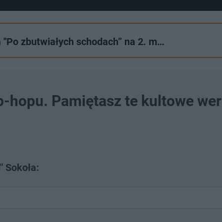
ka ''Po zbutwiałych schodach” na 2. m…
ip-hopu. Pamiętasz te kultowe we
" Sokoła: