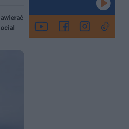
zawierać
social