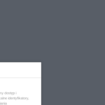
y dostęp i
lne identyfikatory,
iania
d koniec