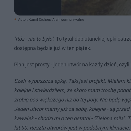
Autor: Kamil Cichoń/ Archiwum prywatne
''Róż - nie to było''
. To tytuł debiutanckiej epki ostr
dostępna będzie już w ten piątek.
Plan jest prosty - jeden utwór na każdy dzień, czyli
Szefi wypuszcza epkę. Taki jest projekt. Miałem 
kolejne i stwierdziłem, że skoro mam trochę podob
zrobię coś większego niż do tej pory. Nie będę wypu
Jeden utwór mamy już za sobą, kolejne - są przed
kawałek - chodzi mi o ten ostatni - ''Zielona mila''. 
lat 90. Reszta utworów jest w podobnym klimacie