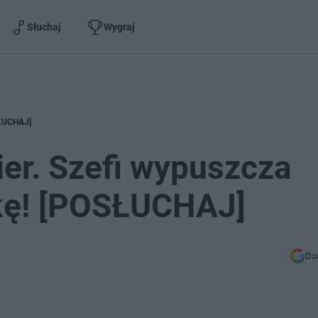
Słuchaj
Wygraj
SŁUCHAJ]
ier. Szefi wypuszcza
kę! [POSŁUCHAJ]
Do