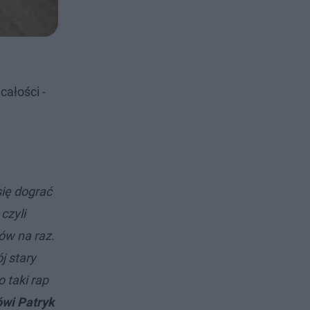
całości -
się dograć
czyli
rów na raz.
j stary
o taki rap
ówi Patryk