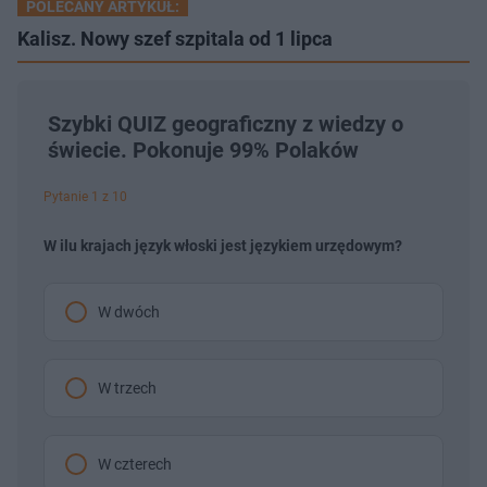
POLECANY ARTYKUŁ:
Kalisz. Nowy szef szpitala od 1 lipca
Szybki QUIZ geograficzny z wiedzy o
świecie. Pokonuje 99% Polaków
Pytanie 1 z 10
W ilu krajach język włoski jest językiem urzędowym?
W dwóch
W trzech
W czterech