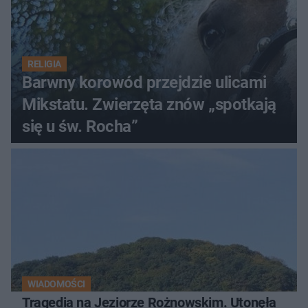
RELIGIA
Barwny korowód przejdzie ulicami
Mikstatu. Zwierzęta znów „spotkają
się u św. Rocha”
WIADOMOŚCI
Tragedia na Jeziorze Rożnowskim. Utonęła