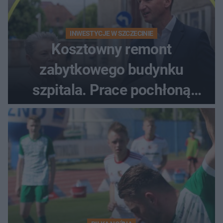
INWESTYCJE W SZCZECINIE
Kosztowny remont
zabytkowego budynku
szpitala. Prace pochłoną
dziesiątki milionów