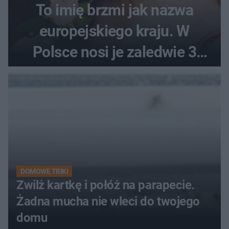
To imię brzmi jak nazwa
europejskiego kraju. W
Polsce nosi je zaledwie 3
kobiety
DOMOWE TRIKI
Zwilż kartkę i połóż na parapecie.
Żadna mucha nie wleci do twojego
domu