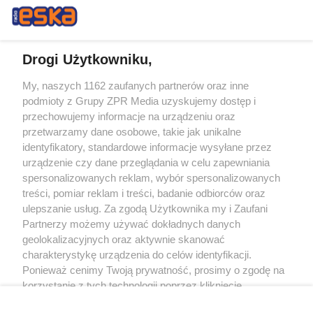
Drogi Użytkowniku,
My, naszych 1162 zaufanych partnerów oraz inne
Żaden utwór zamieszczony w serwisie nie może być powielany i
podmioty z Grupy ZPR Media uzyskujemy dostęp i
rozpowszechniany lub dalej rozpowszechniany w jakikolwiek sposób (w
tym także elektroniczny lub mechaniczny) na jakimkolwiek polu
przechowujemy informacje na urządzeniu oraz
eksploatacji w jakiejkolwiek formie, włącznie z umieszczaniem w Internecie
przetwarzamy dane osobowe, takie jak unikalne
bez pisemnej zgody właściciela praw. Jakiekolwiek użycie lub
wykorzystanie utworów w całości lub w części z naruszeniem prawa, tzn.
identyfikatory, standardowe informacje wysyłane przez
bez właściwej zgody, jest zabronione pod groźbą kary i może być ścigane
urządzenie czy dane przeglądania w celu zapewniania
prawnie.
spersonalizowanych reklam, wybór spersonalizowanych
treści, pomiar reklam i treści, badanie odbiorców oraz
ulepszanie usług. Za zgodą Użytkownika my i Zaufani
Partnerzy możemy używać dokładnych danych
geolokalizacyjnych oraz aktywnie skanować
charakterystykę urządzenia do celów identyfikacji.
O nas
Ponieważ cenimy Twoją prywatność, prosimy o zgodę na
korzystanie z tych technologii poprzez kliknięcie
Informacje prawne
„Akceptuję”. Zgoda jest dobrowolna i zawsze możesz ją