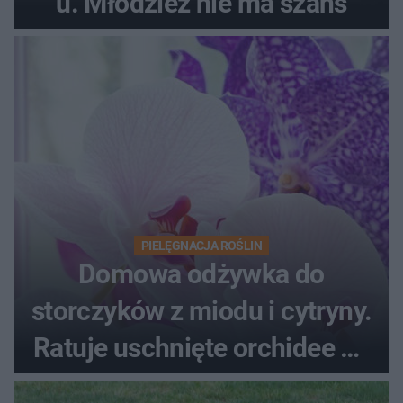
u. Młodzież nie ma szans
PIELĘGNACJA ROŚLIN
Domowa odżywka do
storczyków z miodu i cytryny.
Ratuje uschnięte orchidee po
upałach