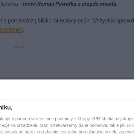
owlanemu
- mówi Roman Pawełka z urzędu miasta.
ia pomieszczą blisko 14 tysięcy osób. Wszystko sprawd
SCHRONY
.
niku,
fanych partnerów oraz inne podmioty z Grupy ZPR Media uzyskujem
cje na urządzeniu oraz przetwarzamy dane osobowe, takie jak unika
je wysyłane przez urządzenie czy dane przeglądania w celu zapewn