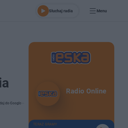
Słuchaj radia
Menu
ia
Radio Online
daj do Google
TERAZ GRAMY