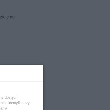
zicie na
y dostęp i
lne identyfikatory,
iania