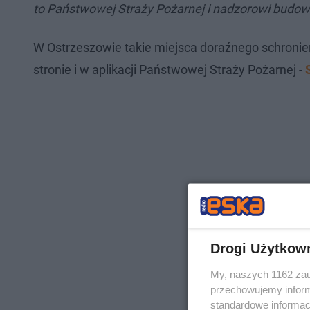
to Państwowej Straży Pożarnej i nadzorowi bud
W Ostrzeszowie takie miejsca doraźnego schronien
stronie i w aplikacji Państwowej Straży Pożarnej -
Drogi Użytkow
My, naszych 1162 zau
przechowujemy informa
standardowe informac