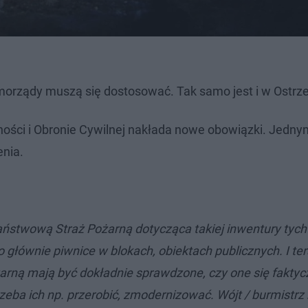
morządy muszą się dostosować. Tak samo jest i w Ostrz
ci i Obronie Cywilnej​ nakłada nowe obowiązki. Jednym
enia.
aństwową Straż Pożarną dotycząca takiej inwentury tych
to głównie piwnice w blokach, obiektach publicznych. I ter
żarną mają być dokładnie sprawdzone, czy one się faktyc
trzeba ich np. przerobić, zmodernizować. Wójt / burmistrz