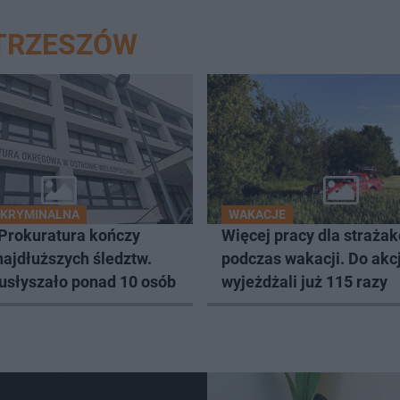
STRZESZÓW
 KRYMINALNA
WAKACJE
 Prokuratura kończy
Więcej pracy dla straża
najdłuższych śledztw.
podczas wakacji. Do akcj
 usłyszało ponad 10 osób
wyjeżdżali już 115 razy