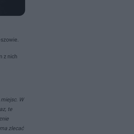
eszowie.
 z nich
 miejsc. W
az, te
znie
 ma zlecać