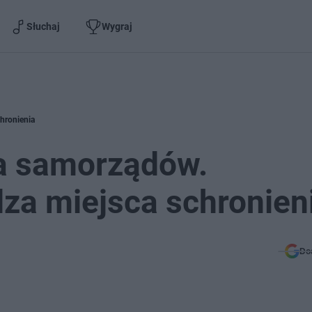
Słuchaj
Wygraj
hronienia
a samorządów.
za miejsca schronien
Do