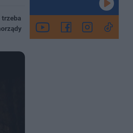
 trzeba
morządy