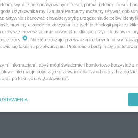
klam, wybór spersonalizowanych treści, pomiar reklam i treści, bad
go budżetu ponad 340 milionów złotych na działania obr
 zgodą Użytkownika my i Zaufani Partnerzy możemy używać dokład
olenia władz samorządowych i mieszkańców. Pieniądze t
az aktywnie skanować charakterystykę urządzenia do celów identyfi
ść, prosimy o zgodę na korzystanie z tych technologii poprzez klikn
 nich w drugiej połowie roku.
a i zawsze możesz ją zmienić/wycofać klikając przycisk ustawień pr
ogu strony
. Niektóre rodzaje przetwarzania danych nie wymagaj
iwić się takiemu przetwarzaniu. Preferencje będą miały zastosowanie
, ale odpowiedzialnie!
szymi informacjami, abyś mógł świadomie i komfortowo korzystać z
gółowe informacje dotyczące przetwarzania Twoich danych znajdzi
s
oraz po kliknięciu w „Ustawienia”.
pierwszy haniebny wyczyn Putina.
.. Tysiące osób zginęło
USTAWIENIA