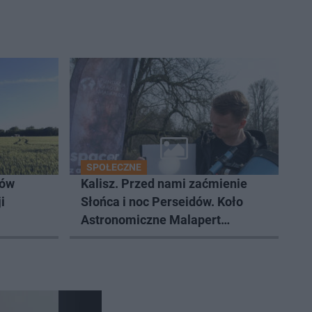
SPOŁECZNE
ków
Kalisz. Przed nami zaćmienie
i
Słońca i noc Perseidów. Koło
Astronomiczne Malapert
zaprasza na wspólne obserwacje