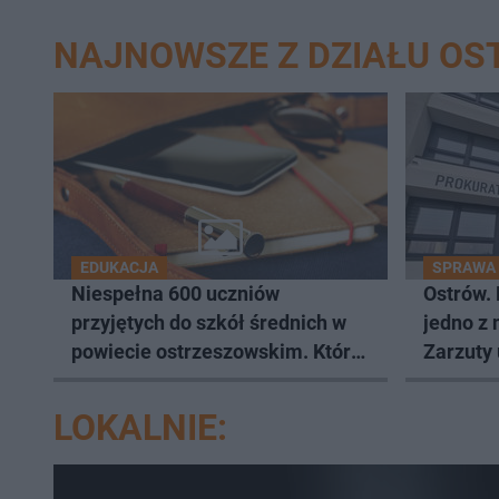
NAJNOWSZE Z DZIAŁU O
EDUKACJA
SPRAWA
Niespełna 600 uczniów
Ostrów.
przyjętych do szkół średnich w
jedno z 
powiecie ostrzeszowskim. Które
Zarzuty
kierunki wybierali najczęściej?
LOKALNIE: