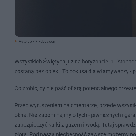
Autor: pl/ Pixabay.com
Wszystkich Świętych już na horyzoncie. 1 listop
zostaną bez opieki. To pokusa dla włamywaczy - p
Co zrobić, by nie paść ofiarą potencjalnego przes
Przed wyruszeniem na cmentarze, przede wszystk
okna. Nie zapominajmy o tych - piwnicznych i ga
zabezpieczyć kurki z gazem i wodą. Tutaj sprawdzi 
złota. Pod naszą nieobecność zawsze możemy popro