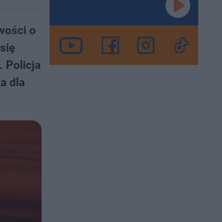
wości o
się
 Policja
a dla