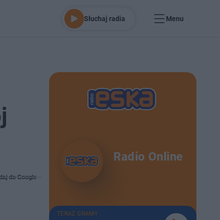
Słuchaj radia
Menu
j
Radio Online
daj do Google
TERAZ GRAMY