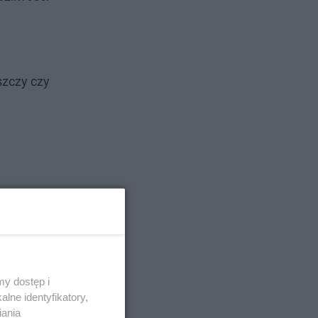
szczy czy
y dostęp i
lne identyfikatory,
iania