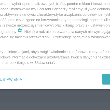
klam, wybór spersonalizowanych treści, pomiar reklam i treści, bad
 zgodą Użytkownika my i Zaufani Partnerzy możemy używać dokład
az aktywnie skanować charakterystykę urządzenia do celów identyfi
ść, prosimy o zgodę na korzystanie z tych technologii poprzez klikn
a i zawsze możesz ją zmienić/wycofać klikając przycisk ustawień pr
ska i policja będą ''czuwać'' przy cm…
ogu strony
. Niektóre rodzaje przetwarzania danych nie wymagaj
iwić się takiemu przetwarzaniu. Preferencje będą miały zastosowanie
szymi informacjami, abyś mógł świadomie i komfortowo korzystać z
gółowe informacje dotyczące przetwarzania Twoich danych znajdzi
ch. W którym roku zmarła ta oso
s
oraz po kliknięciu w „Ustawienia”.
USTAWIENIA