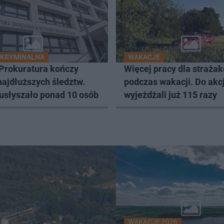
 KRYMINALNA
WAKACJE
 Prokuratura kończy
Więcej pracy dla straża
najdłuższych śledztw.
podczas wakacji. Do akcj
 usłyszało ponad 10 osób
wyjeżdżali już 115 razy
WAKACJE 2026