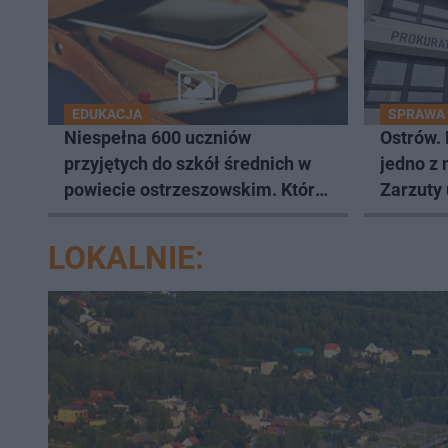
EDUKACJA
SPRAWA
Niespełna 600 uczniów
Ostrów.
przyjętych do szkół średnich w
jedno z 
powiecie ostrzeszowskim. Które
Zarzuty
kierunki wybierali najczęściej?
LOKALNIE: