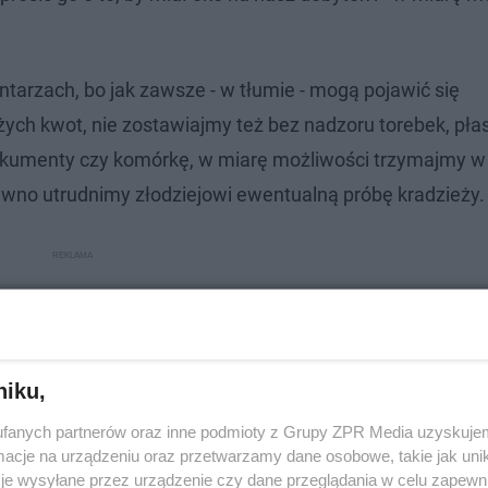
arzach, bo jak zawsze - w tłumie - mogą pojawić się
żych kwot, nie zostawiajmy też bez nadzoru torebek, pła
okumenty czy komórkę, w miarę możliwości trzymajmy w
ewno utrudnimy złodziejowi ewentualną próbę kradzieży.
niku,
fanych partnerów oraz inne podmioty z Grupy ZPR Media uzyskujem
cje na urządzeniu oraz przetwarzamy dane osobowe, takie jak unika
je wysyłane przez urządzenie czy dane przeglądania w celu zapewn