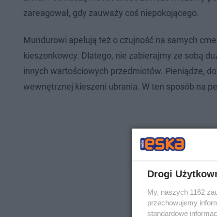
zareagował, gdy zauważy coś niepokojącego.
Mundurowi apelują też o czujność na samych cment
kieszonkowcy. Dlatego, nie zabierajmy ze sobą du
innych wartościowych przedmiotów. Pieniądze, d
wewnętrznej kieszeni ubrania. W ten sposób na p
Drogi Użytkow
My, naszych 1162 zau
przechowujemy informa
standardowe informac