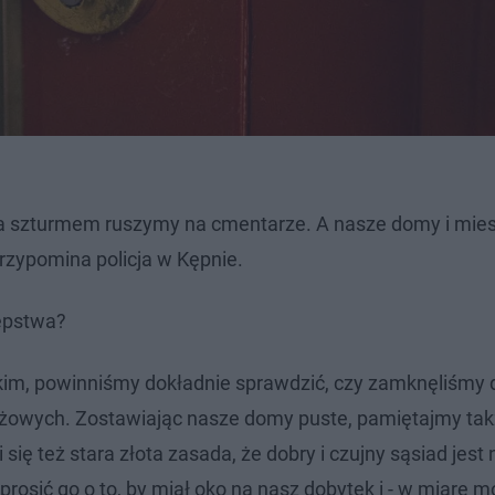
ada szturmem ruszymy na cmentarze. A nasze domy i mie
rzypomina policja w Kępnie.
tępstwa?
im, powinniśmy dokładnie sprawdzić, czy zamknęliśmy d
rażowych. Zostawiając nasze domy puste, pamiętajmy tak
się też stara złota zasada, że dobry i czujny sąsiad jest
sić go o to, by miał oko na nasz dobytek i - w miarę mo