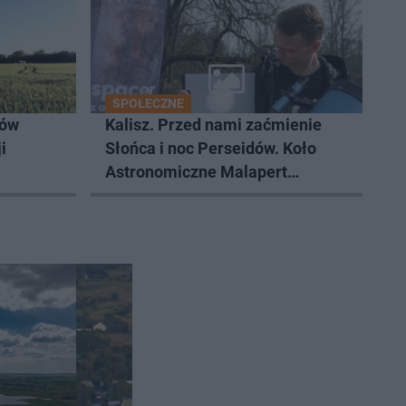
SPOŁECZNE
ków
Kalisz. Przed nami zaćmienie
i
Słońca i noc Perseidów. Koło
Astronomiczne Malapert
zaprasza na wspólne obserwacje