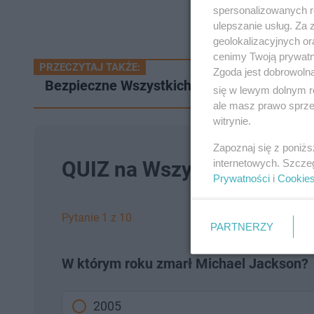
spersonalizowanych re
ulepszanie usług. Za
geolokalizacyjnych or
cenimy Twoją prywatno
PRZECZYTAJ TAKŻE:
Zgoda jest dobrowoln
Bezpieczne Wszystkich Świętych. Straż miej
się w lewym dolnym r
ale masz prawo sprzec
witrynie.
Zapoznaj się z poniż
internetowych. Szcze
QUIZ na Wszystkich Święty
Prywatności
i
Cookie
Pytanie 1 z 10
PARTNERZY
W którym roku zmarł Michael Jackson?
2005