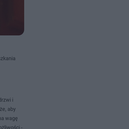
szkania
rzwi i
że, aby
 na wagę
żliwości -