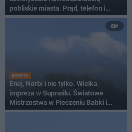
pobliskie miasta. Prąd, telefon i
luksusowa auta
8
IMPREZA
Enej, Norbi i nie tylko. Wielka
impreza w Supraślu. Światowe
Mistrzostwa w Pieczeniu Babki i
Kiszki Ziemniaczanej