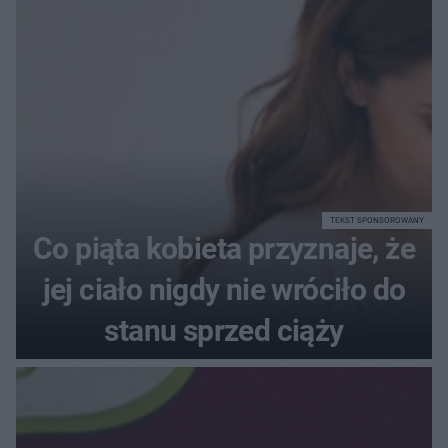
72+7×7−7×5=?
TEKST SPONSOROWANY
Co piąta kobieta przyznaje, że
jej ciało nigdy nie wróciło do
stanu sprzed ciąży