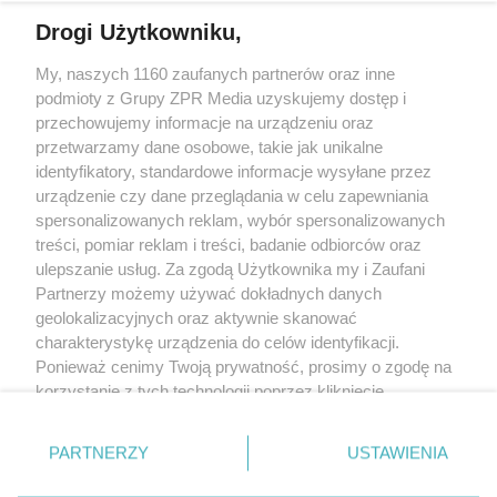
Drogi Użytkowniku,
My, naszych 1160 zaufanych partnerów oraz inne
Żaden utwór zamieszczony w serwisie nie może być powielany i
podmioty z Grupy ZPR Media uzyskujemy dostęp i
rozpowszechniany lub dalej rozpowszechniany w jakikolwiek sposób (w
tym także elektroniczny lub mechaniczny) na jakimkolwiek polu
przechowujemy informacje na urządzeniu oraz
eksploatacji w jakiejkolwiek formie, włącznie z umieszczaniem w Internecie
przetwarzamy dane osobowe, takie jak unikalne
bez pisemnej zgody właściciela praw. Jakiekolwiek użycie lub
wykorzystanie utworów w całości lub w części z naruszeniem prawa, tzn.
identyfikatory, standardowe informacje wysyłane przez
bez właściwej zgody, jest zabronione pod groźbą kary i może być ścigane
urządzenie czy dane przeglądania w celu zapewniania
prawnie.
spersonalizowanych reklam, wybór spersonalizowanych
treści, pomiar reklam i treści, badanie odbiorców oraz
ulepszanie usług. Za zgodą Użytkownika my i Zaufani
Partnerzy możemy używać dokładnych danych
geolokalizacyjnych oraz aktywnie skanować
charakterystykę urządzenia do celów identyfikacji.
O nas
Ponieważ cenimy Twoją prywatność, prosimy o zgodę na
korzystanie z tych technologii poprzez kliknięcie
Informacje prawne
„Akceptuję”. Zgoda jest dobrowolna i zawsze możesz ją
zmienić/wycofać klikając przycisk ustawień prywatności
Nasze serwisy
PARTNERZY
USTAWIENIA
znajdujący się w lewym dolnym rogu strony
. Niektóre
rodzaje przetwarzania danych nie wymagają zgody
© 2026 Grupa ZPR Media