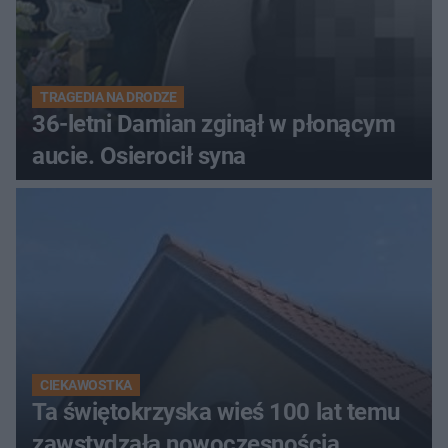
TRAGEDIA NA DRODZE
36-letni Damian zginął w płonącym
aucie. Osierocił syna
CIEKAWOSTKA
Ta świętokrzyska wieś 100 lat temu
zawstydzała nowoczesnością