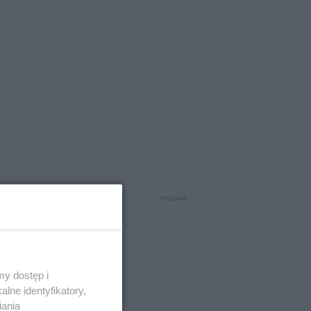
y dostęp i
lne identyfikatory,
iania