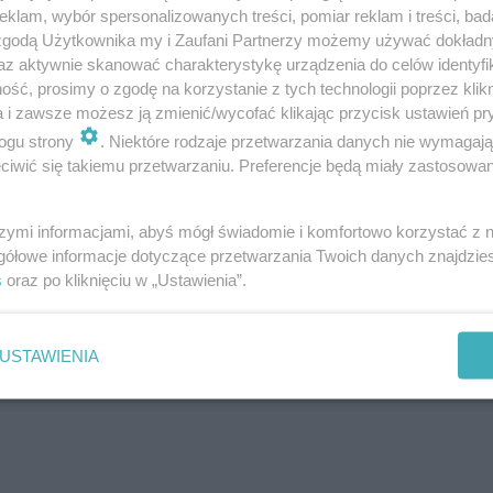
klam, wybór spersonalizowanych treści, pomiar reklam i treści, bad
 zgodą Użytkownika my i Zaufani Partnerzy możemy używać dokład
az aktywnie skanować charakterystykę urządzenia do celów identyfi
ła się do winy. Odmówiła składania wyjaśnień.
ść, prosimy o zgodę na korzystanie z tych technologii poprzez klikn
a i zawsze możesz ją zmienić/wycofać klikając przycisk ustawień pr
ogu strony
. Niektóre rodzaje przetwarzania danych nie wymagaj
iwić się takiemu przetwarzaniu. Preferencje będą miały zastosowanie
dała strzały ostrzegawcze
szymi informacjami, abyś mógł świadomie i komfortowo korzystać z
gółowe informacje dotyczące przetwarzania Twoich danych znajdzi
s
oraz po kliknięciu w „Ustawienia”.
. To w nich kochały się miliony
USTAWIENIA