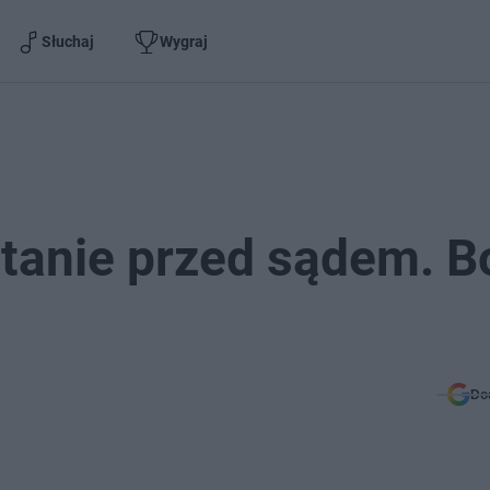
Słuchaj
Wygraj
stanie przed sądem. B
Do