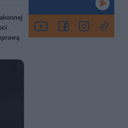
zakonnej
eci.
 sprawą