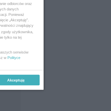
anie odbiorców oraz
nych danych
kacji. Ponieważ
ięcie „Akceptuję”.
ywatności znajdujący
ą zgody użytkownika,
 tylko na tej
 naszych serwisów
esz w
Polityce
Akceptuję