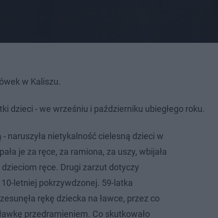
wówek w Kaliszu.
i dzieci - we wrześniu i październiku ubiegłego roku.
- naruszyła nietykalność cielesną dzieci w
pała je za ręce, za ramiona, za uszy, wbijała
 dzieciom ręce. Drugi zarzut dotyczy
0-letniej pokrzywdzonej. 59-latka
zesunęła rękę dziecka na ławce, przez co
 ławkę przedramieniem. Co skutkowało