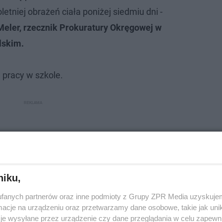
tniej obrażeń ciała poniżej siedmiu dni -
Meler, rzecznik Prokuratury Okręgowej w
lskim.
 pracy w szkole.
niku,
fanych partnerów oraz inne podmioty z Grupy ZPR Media uzyskujem
cje na urządzeniu oraz przetwarzamy dane osobowe, takie jak unika
je wysyłane przez urządzenie czy dane przeglądania w celu zapewn