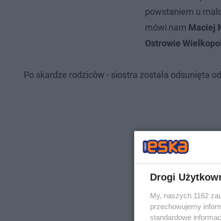
powstaniem u małole
mówi nam
Maciej 
Ostrowie Wielkopo
Po skardze rodziców - siostra została odsunięta od
Drogi Użytkow
My, naszych 1162 zau
przechowujemy informa
standardowe informac