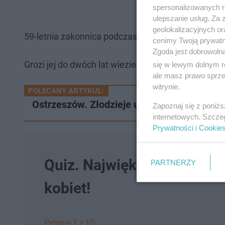
spersonalizowanych re
ulepszanie usług. Za
geolokalizacyjnych or
59-letnia zakonnica podczas śledztwa NIE przyzna
cenimy Twoją prywatno
Zgoda jest dobrowoln
Grozi jej do dwóch lat wiezienia.
się w lewym dolnym r
ale masz prawo sprzec
witrynie.
POLECANY ARTYKUŁ:
Ostrzeszów. Złodzieje uciekali. Policja od
Zapoznaj się z poniż
internetowych. Szcze
Prywatności
i
Cookie
Quiz. Najwięksi amanci PRL
PARTNERZY
kobiet!
Pytanie 1 z 10