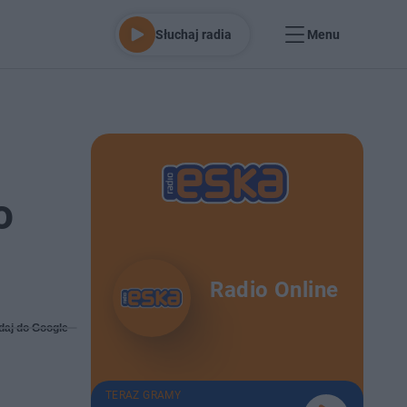
Słuchaj radia
Menu
o
Radio Online
daj do Google
TERAZ GRAMY