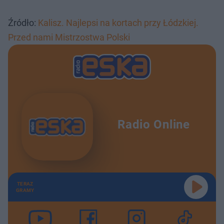
Źródło:
Kalisz. Najlepsi na kortach przy Łódzkiej.
Przed nami Mistrzostwa Polski
Radio Online
TERAZ
GRAMY