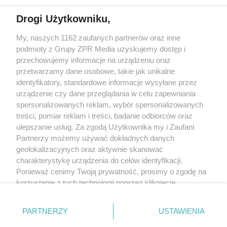
Drogi Użytkowniku,
My, naszych 1162 zaufanych partnerów oraz inne
Żaden utwór zamieszczony w serwisie nie może być powielany i
podmioty z Grupy ZPR Media uzyskujemy dostęp i
rozpowszechniany lub dalej rozpowszechniany w jakikolwiek sposób (w
tym także elektroniczny lub mechaniczny) na jakimkolwiek polu
przechowujemy informacje na urządzeniu oraz
eksploatacji w jakiejkolwiek formie, włącznie z umieszczaniem w Internecie
przetwarzamy dane osobowe, takie jak unikalne
bez pisemnej zgody właściciela praw. Jakiekolwiek użycie lub
wykorzystanie utworów w całości lub w części z naruszeniem prawa, tzn.
identyfikatory, standardowe informacje wysyłane przez
bez właściwej zgody, jest zabronione pod groźbą kary i może być ścigane
urządzenie czy dane przeglądania w celu zapewniania
prawnie.
spersonalizowanych reklam, wybór spersonalizowanych
treści, pomiar reklam i treści, badanie odbiorców oraz
ulepszanie usług. Za zgodą Użytkownika my i Zaufani
Partnerzy możemy używać dokładnych danych
geolokalizacyjnych oraz aktywnie skanować
charakterystykę urządzenia do celów identyfikacji.
O nas
Ponieważ cenimy Twoją prywatność, prosimy o zgodę na
korzystanie z tych technologii poprzez kliknięcie
Informacje prawne
„Akceptuję”. Zgoda jest dobrowolna i zawsze możesz ją
zmienić/wycofać klikając przycisk ustawień prywatności
Nasze serwisy
PARTNERZY
USTAWIENIA
znajdujący się w lewym dolnym rogu strony
. Niektóre