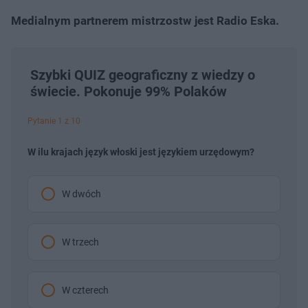
Medialnym partnerem mistrzostw jest Radio Eska.
Szybki QUIZ geograficzny z wiedzy o
świecie. Pokonuje 99% Polaków
Pytanie 1 z 10
W ilu krajach język włoski jest językiem urzędowym?
W dwóch
W trzech
W czterech