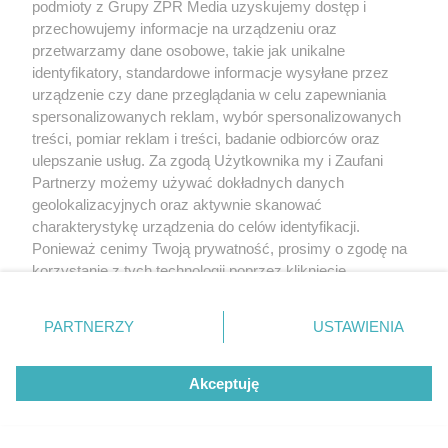
podmioty z Grupy ZPR Media uzyskujemy dostęp i
przechowujemy informacje na urządzeniu oraz
przetwarzamy dane osobowe, takie jak unikalne
identyfikatory, standardowe informacje wysyłane przez
urządzenie czy dane przeglądania w celu zapewniania
spersonalizowanych reklam, wybór spersonalizowanych
treści, pomiar reklam i treści, badanie odbiorców oraz
ulepszanie usług. Za zgodą Użytkownika my i Zaufani
Partnerzy możemy używać dokładnych danych
geolokalizacyjnych oraz aktywnie skanować
charakterystykę urządzenia do celów identyfikacji.
Ponieważ cenimy Twoją prywatność, prosimy o zgodę na
korzystanie z tych technologii poprzez kliknięcie
„Akceptuję”. Zgoda jest dobrowolna i zawsze możesz ją
zmienić/wycofać klikając przycisk ustawień prywatności
PARTNERZY
USTAWIENIA
znajdujący się w lewym dolnym rogu strony
. Niektóre
rodzaje przetwarzania danych nie wymagają zgody
Akceptuję
użytkownika, ale masz prawo sprzeciwić się takiemu
przetwarzaniu. Preferencje będą miały zastosowanie tylko
na tej witrynie.