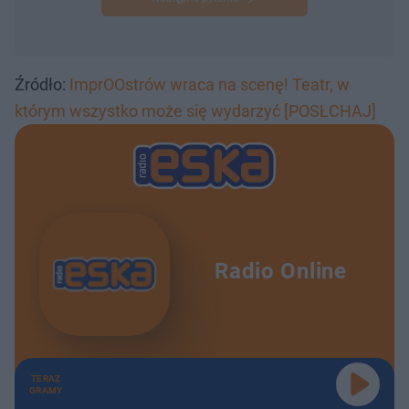
Źródło:
ImprOOstrów wraca na scenę! Teatr, w
którym wszystko może się wydarzyć [POSŁCHAJ]
Radio Online
TERAZ
GRAMY