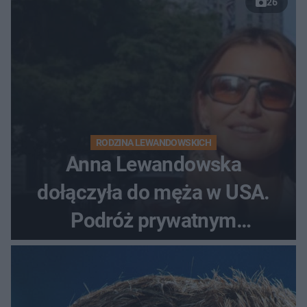
26
RODZINA LEWANDOWSKICH
Anna Lewandowska
dołączyła do męża w USA.
Podróż prywatnym
odrzutowcem to dopiero
początek!