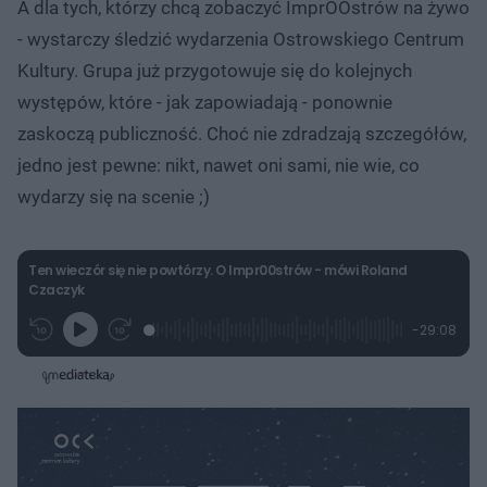
A dla tych, którzy chcą zobaczyć ImprOOstrów na żywo
- wystarczy śledzić wydarzenia Ostrowskiego Centrum
Kultury. Grupa już przygotowuje się do kolejnych
występów, które - jak zapowiadają - ponownie
zaskoczą publiczność. Choć nie zdradzają szczegółów,
jedno jest pewne: nikt, nawet oni sami, nie wie, co
wydarzy się na scenie ;)
Ten wieczór się nie powtórzy. O Impr00strów - mówi Roland
Czaczyk
L
P
P
P
-
29:08
G
o
r
r
o
z
r
a
z
z
o
a
d
e
e
s
j
t
e
w
w
a
d
i
i
ł
:
ń
ń
y
c
0
1
1
z
.
0
0
a
s
8
s
s
Â
6
d
d