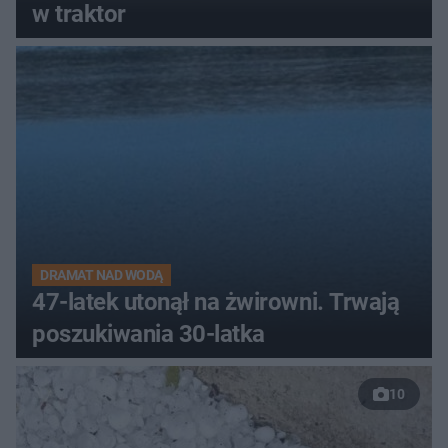
w traktor
DRAMAT NAD WODĄ
47-latek utonął na żwirowni. Trwają
poszukiwania 30-latka
10