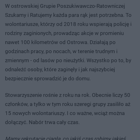
W ostrowskiej Grupie Poszukiwawczo-Ratowniczej
Szukamy i Ratujemy każda para rąk jest potrzebna. To
wolontariusze, którzy od 2018 roku wspierają policję i
rodziny zaginionych, prowadząc akcje w promieniu
nawet 100 kilometrów od Ostrowa. Działają po
godzinach pracy, po nocach, w terenie trudnym i
zmiennym - od lasów po nieużytki. Wszystko po to, by
odnaleźć osoby, które zaginęły i jak najszybciej
bezpiecznie sprowadzić je do domu.
Stowarzyszenie rośnie z roku na rok. Obecnie liczy 50
członków, a tylko w tym roku szeregi grupy zasiliło aż
15 nowych wolontariuszy. I co ważne, wciąż można
dołączyć. Nabór trwa cały czas.
Mamy rekrutację ciągłą, co jakiś czas robimy jakieś