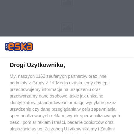
Drogi Użytkowniku,
My, naszych 1162 zaufanych partnerów oraz inne
Żaden utwór zamieszczony w serwisie nie może być powielany i
podmioty z Grupy ZPR Media uzyskujemy dostęp i
rozpowszechniany lub dalej rozpowszechniany w jakikolwiek sposób (w
tym także elektroniczny lub mechaniczny) na jakimkolwiek polu
przechowujemy informacje na urządzeniu oraz
eksploatacji w jakiejkolwiek formie, włącznie z umieszczaniem w Internecie
przetwarzamy dane osobowe, takie jak unikalne
bez pisemnej zgody właściciela praw. Jakiekolwiek użycie lub
wykorzystanie utworów w całości lub w części z naruszeniem prawa, tzn.
identyfikatory, standardowe informacje wysyłane przez
bez właściwej zgody, jest zabronione pod groźbą kary i może być ścigane
urządzenie czy dane przeglądania w celu zapewniania
prawnie.
spersonalizowanych reklam, wybór spersonalizowanych
treści, pomiar reklam i treści, badanie odbiorców oraz
ulepszanie usług. Za zgodą Użytkownika my i Zaufani