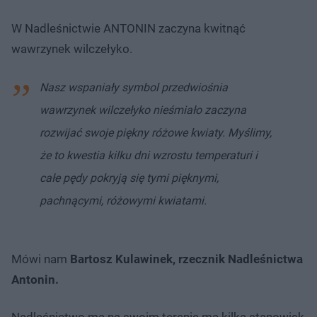
W Nadleśnictwie ANTONIN zaczyna kwitnąć
wawrzynek wilczełyko.
Nasz wspaniały symbol przedwiośnia
wawrzynek wilczełyko nieśmiało zaczyna
rozwijać swoje piękny różowe kwiaty. Myślimy,
że to kwestia kilku dni wzrostu temperaturi i
całe pędy pokryją się tymi pięknymi,
pachnącymi, różowymi kwiatami.
Mówi nam
Bartosz Kulawinek, rzecznik Nadleśnictwa
Antonin.
Nadleśnictwo ma na swoim terenie ma kilka stanowisk