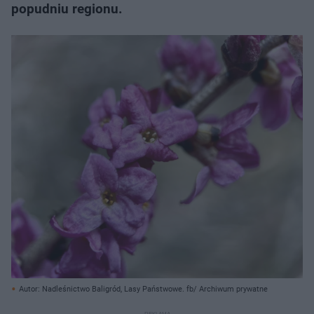
popudniu regionu.
Autor: Nadleśnictwo Baligród, Lasy Państwowe. fb/ Archiwum prywatne