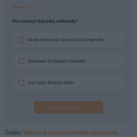
Pytanie 1 z 8
Kto stworzył dubajską czekoladę?
Sarah Hamouda i Nouel Catis Omamalin
Ebraheem Al Samadi i Hamdah
Kris Fade i Brianna Fade
Następne pytanie
Źródło:
Wiosna w natarciu! Kwitnie wawrzynek