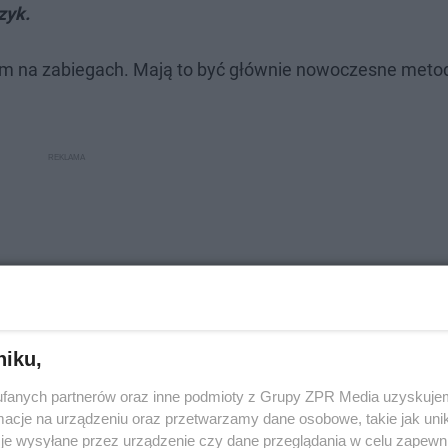
zyk.
kim na zabiegach. Mają to być głównie nowoczesne meto
niku,
fanych partnerów oraz inne podmioty z Grupy ZPR Media uzyskujem
cje na urządzeniu oraz przetwarzamy dane osobowe, takie jak unika
je wysyłane przez urządzenie czy dane przeglądania w celu zapewn