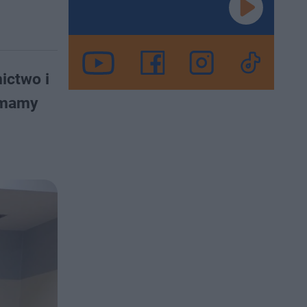
ictwo i
o mamy