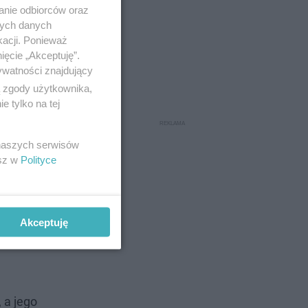
anie odbiorców oraz
tęp
nych danych
kacji. Ponieważ
ięcie „Akceptuję”.
ywatności znajdujący
ń
ą zgody użytkownika,
ów
 tylko na tej
owanych
skopowe i
 naszych serwisów
esz w
Polityce
Akceptuję
 będą do
 a jego