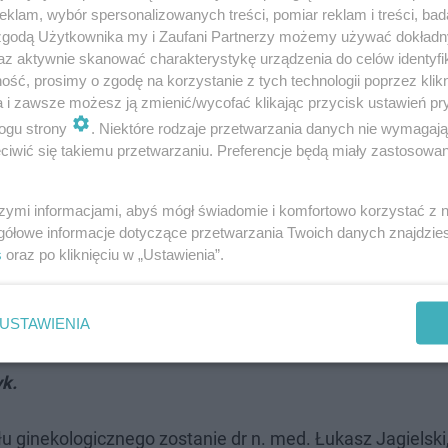
klam, wybór spersonalizowanych treści, pomiar reklam i treści, bad
ekologii małoinwazyjnej, które zapewnią maksymalny dos
 zgodą Użytkownika my i Zaufani Partnerzy możemy używać dokład
.
az aktywnie skanować charakterystykę urządzenia do celów identyfi
ść, prosimy o zgodę na korzystanie z tych technologii poprzez klikn
a i zawsze możesz ją zmienić/wycofać klikając przycisk ustawień pr
rzeszowie, są m.in. leczenie nieprawidłowych krwawie
ogu strony
. Niektóre rodzaje przetwarzania danych nie wymagaj
 bólowych podbrzusza, a także zaburzeń statyki narząd
iwić się takiemu przetwarzaniu. Preferencje będą miały zastosowanie
ital chce realizować pełen zakres zabiegów zakontrakt
k histeroskopia czy kolposkopia, a także operacje laparo
szymi informacjami, abyś mógł świadomie i komfortowo korzystać z
gółowe informacje dotyczące przetwarzania Twoich danych znajdzi
s
oraz po kliknięciu w „Ustawienia”.
 nie tylko z powiatu ostrzeszowskiego.
USTAWIENIA
owodowała, że pacjentki również z okolicznych powiatów
k.
u ginekologicznego zostanie dr n. med. Łukasz Jagielski,