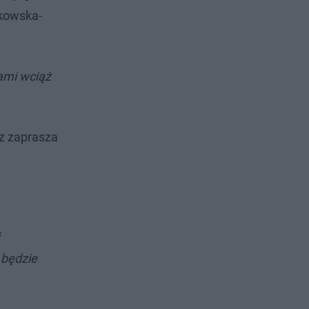
zkowska-
ami wciąż
az zaprasza
 będzie