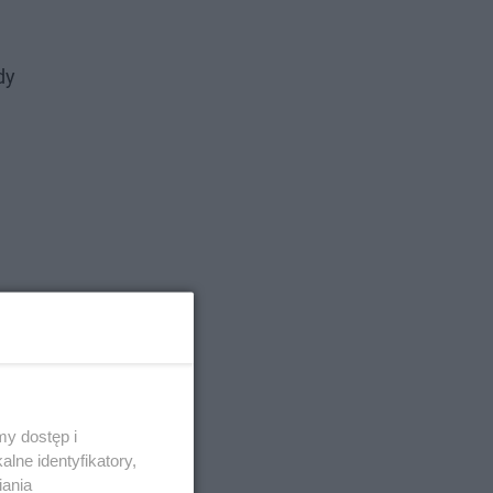
dy
y dostęp i
lne identyfikatory,
iania