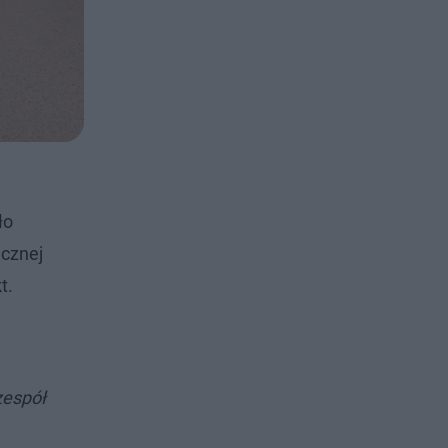
ło
icznej
t.
zespół