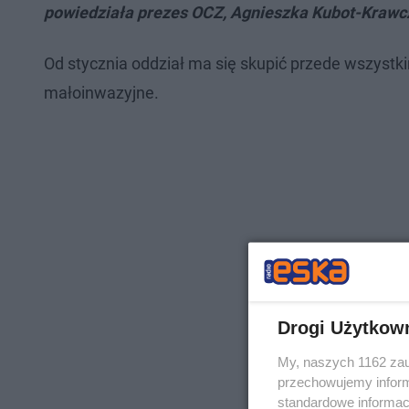
powiedziała prezes OCZ, Agnieszka Kubot-Krawc
Od stycznia oddział ma się skupić przede wszyst
małoinwazyjne.
Drogi Użytkow
My, naszych 1162 zau
przechowujemy informa
standardowe informac