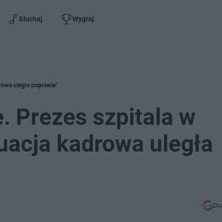
Słuchaj
Wygraj
drowa uległa poprawie”
. Prezes szpitala w
uacja kadrowa uległa
Do