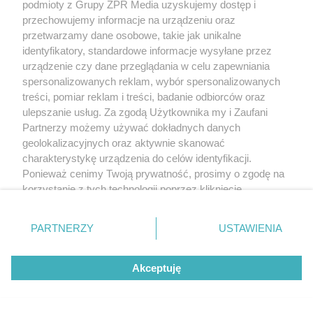
podmioty z Grupy ZPR Media uzyskujemy dostęp i
przechowujemy informacje na urządzeniu oraz
przetwarzamy dane osobowe, takie jak unikalne
identyfikatory, standardowe informacje wysyłane przez
urządzenie czy dane przeglądania w celu zapewniania
spersonalizowanych reklam, wybór spersonalizowanych
treści, pomiar reklam i treści, badanie odbiorców oraz
ulepszanie usług. Za zgodą Użytkownika my i Zaufani
Partnerzy możemy używać dokładnych danych
geolokalizacyjnych oraz aktywnie skanować
charakterystykę urządzenia do celów identyfikacji.
Ponieważ cenimy Twoją prywatność, prosimy o zgodę na
korzystanie z tych technologii poprzez kliknięcie
„Akceptuję”. Zgoda jest dobrowolna i zawsze możesz ją
zmienić/wycofać klikając przycisk ustawień prywatności
PARTNERZY
USTAWIENIA
znajdujący się w lewym dolnym rogu strony
. Niektóre
rodzaje przetwarzania danych nie wymagają zgody
Akceptuję
użytkownika, ale masz prawo sprzeciwić się takiemu
przetwarzaniu. Preferencje będą miały zastosowanie tylko
na tej witrynie.