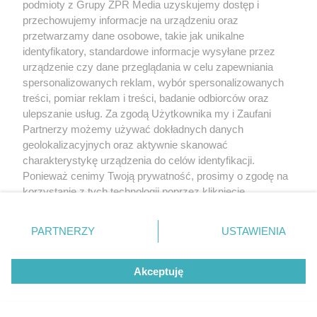
podmioty z Grupy ZPR Media uzyskujemy dostęp i
przechowujemy informacje na urządzeniu oraz
przetwarzamy dane osobowe, takie jak unikalne
identyfikatory, standardowe informacje wysyłane przez
urządzenie czy dane przeglądania w celu zapewniania
spersonalizowanych reklam, wybór spersonalizowanych
treści, pomiar reklam i treści, badanie odbiorców oraz
ulepszanie usług. Za zgodą Użytkownika my i Zaufani
Partnerzy możemy używać dokładnych danych
geolokalizacyjnych oraz aktywnie skanować
charakterystykę urządzenia do celów identyfikacji.
Ponieważ cenimy Twoją prywatność, prosimy o zgodę na
korzystanie z tych technologii poprzez kliknięcie
„Akceptuję”. Zgoda jest dobrowolna i zawsze możesz ją
zmienić/wycofać klikając przycisk ustawień prywatności
PARTNERZY
USTAWIENIA
znajdujący się w lewym dolnym rogu strony
. Niektóre
rodzaje przetwarzania danych nie wymagają zgody
Akceptuję
użytkownika, ale masz prawo sprzeciwić się takiemu
przetwarzaniu. Preferencje będą miały zastosowanie tylko
na tej witrynie.